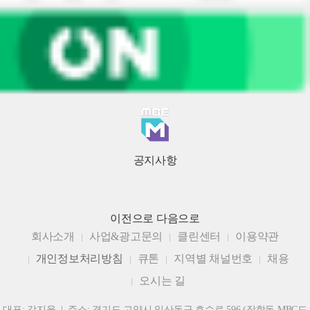
공지사항
이전으로
다음으로
회사소개
사업&광고문의
클린센터
이용약관
개인정보처리방침
큐톤
지역별 채널번호
채용
오시는 길
대표: 강지웅 | 주소: 경기도 고양시 일산동구 호수로 596 (장항동 MBC드