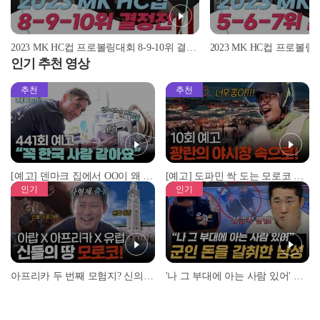
2023 MK HC컵 프로볼링대회 8-9-10위 결정전 | 오세완 vs 김태인 vs 김광욱 vs 김경범 | 2023.03.20 방송
인기 추천 영상
추천
추천
[예고] 덴마크 집에서 OO이 왜 나와...? 이상할 정도로 한국을 사랑하는 우리 형을 제보합니다!
[예고] 도파민 싹 도는 모로코 야시장 투어!
인기
인기
아프리카 두 번째 모험지? 신의 땅 ‘모로코’✈️ l #위대한가이드3 l #MBCevery1 l EP.9
'나 그 부대에 아는 사람 있어' 아들뻘 군인에게 접근한 남성 l #히든아이 l #MBCevery1 l EP.94