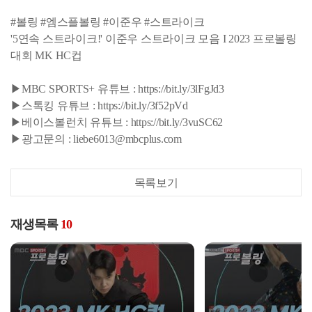
#볼링 #엠스플볼링 #이준우 #스트라이크
'5연속 스트라이크!' 이준우 스트라이크 모음 I 2023 프로볼링
대회 MK HC컵
▶MBC SPORTS+ 유튜브 : https://bit.ly/3lFgJd3
▶스톡킹 유튜브 : https://bit.ly/3f52pVd
▶베이스볼런치 유튜브 : https://bit.ly/3vuSC62
▶광고문의 : liebe6013@mbcplus.com
목록보기
재생목록
10