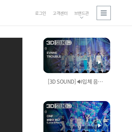
로그인
고객센터
브랜드관
소개
[3D SOUND] 🔊입체 음원
ver.🎧 이븐 - 트러블 (EVN
NE - TROUBLE) (Sound R
emastered)