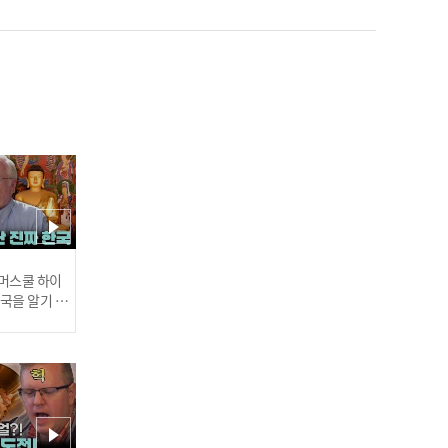
[3D SOUND] 🔊입체 음원
ver.🎧 빌리 - 댕! (호커스
포커스) (Billlie - DANG! (h
인기
ocus pocus)) (Sound Re
mastered)
[3D SOUND] 🔊입체 음원
ver.🎧 니쥬 - 하트리스 (Ni
 썸머스쿨 하이
한국을 알기 위
ziU - HEARTRIS) (Sound
진다
Remastered)