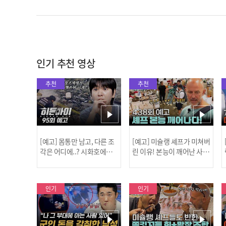
인기 추천 영상
추천
추천
[예고] 몸통만 남고, 다른 조
[예고] 미슐랭 셰프가 미쳐버
각은 어디에..? 시화호에서
린 이유! 본능이 깨어난 사건
드러난 충격적인 토막 살인
은?
사건!
인기
인기