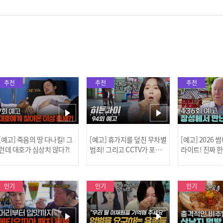
추천
추천
추천
[예고] 죽음의 땅 다나킬! 그
[예고] 휴가지를 덮친 무차별
[예고] 2026
런데 대호가 심상치 않다?!
범죄! 그리고 CCTV가 포착
라이트! 진짜 
한 충격적 골프장 납치 사건!
한 특강이 펼쳐
인기
인기
인기