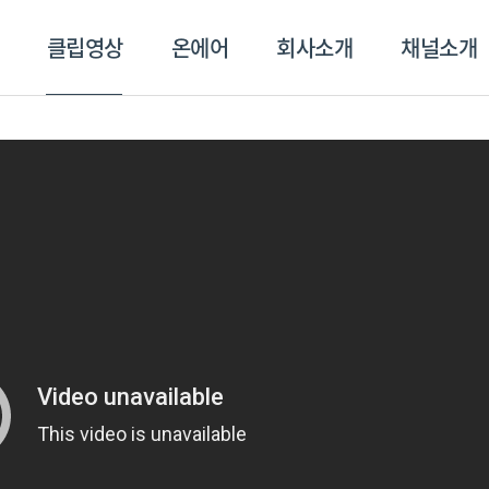
클립영상
온에어
회사소개
채널소개
영상
온에어
회사소개
채널
스포츠플러스
트롯869