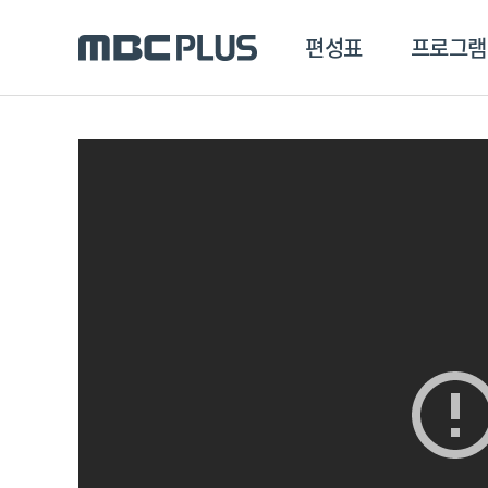
편성표
프로그램
편성표
프로그램
클립
MBC 에브리원
방영프로그램
전체
MBC 스포츠+
종영프로그램
MBC 드라마넷
MBC 온
MBC 엠
MBC 디지털
에브리원
ALL THE K-POP