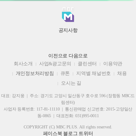
공지사항
이전으로
다음으로
회사소개
사업&광고문의
클린센터
이용약관
개인정보처리방침
큐톤
지역별 채널번호
채용
오시는 길
대표: 강지웅 | 주소: 경기도 고양시 일산동구 호수로 596 (장항동 MBC드
림센터)
사업자 등록번호: 117-81-11110 | 통신판매업 신고번호: 2015-고양일산
동-0865 | 대표전화: 031)995-0011
COPYRIGHT (C) MBC PLUS. All rights reserved.
페이스북
블로그
트위터