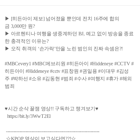
▶ [히든아이 제보] 넘어졌을 뿐인데 전치 16주에 합의
금 3,000만 원?
▶ 아르헨티나 여행을 생중계하던 BJ, 예고 없이 방송을 종료
한 충격적인 이유는?
▶ 오직 취객의 ‘손가락’만을 노린 범인의 진짜 속셈은?!
#MBCevery1 #MBC에브리원 #히든아이 #Hiddeneye #CCTV #
히든아이 #Hiddeneye #cctv #표창원 #권일용 #이대우 #김성
주 #박하선 #소유 #김동현 #범죄 #수사 #여행지 #휴가 #해외
범죄
♥시간 순삭 꿀잼 영상!! 구독하고 챙겨보기♥
https://bit.ly/3WwT2El
---------------------------------------------------------------
☆KPOP 영상이 보고싶다면??!☆