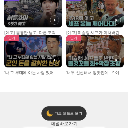
[예고] 몸통만 남고, 다른 조각은 어디에..? 시화호에서 드러난 충격적인 토막 살인사건!
[예고] 미슐랭 셰프가 미쳐버린 이유! 본능이 깨어난 사건은?
인기
인기
'나 그 부대에 아는 사람 있어' 아들뻘 군인에게 접근한 남성 l #히든아이 l #MBCevery1 l EP.94
'너무 신선해서 맹맛인데...?' 이탈리아 셰프들이 회 먹다 막장에 빠진 이유 l #어서와한국은처음이지 l #MBCevery1 l EP.437
다크 모드로 보기
채널
바로가기