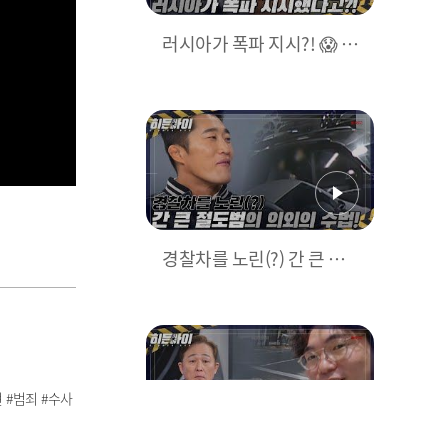
러시아가 폭파 지시?! 😱 망
상에 빠진 남자의 충격 정
체?! l #히든아이 l #MBCev
ery1 l EP.19
경찰차를 노린(?) 간 큰 절
도범! 그 의외의 수법은?!
💢 l #히든아이 l #MBCeve
ry1 l EP.19
현 #범죄 #수사