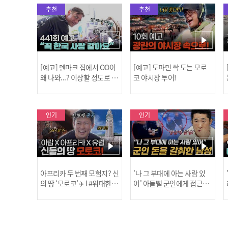
추천
추천
[예고] 덴마크 집에서 OO이
[예고] 도파민 싹 도는 모로
왜 나와...? 이상할 정도로 한
코 야시장 투어!
국을 사랑하는 우리 형을 제
보합니다!
인기
인기
아프리카 두 번째 모험지? 신
'나 그 부대에 아는 사람 있
의 땅 ‘모로코’✈️ l #위대한가
어' 아들뻘 군인에게 접근한
남성 l #히든아이 l #MBCev
닭
이드3 l #MBCevery1 l EP.9
ery1 l EP.94