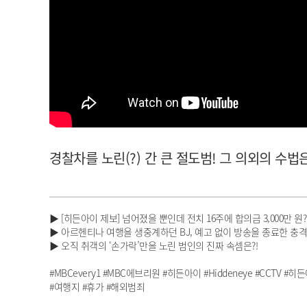
아이돌챔프
셀럽챔프
경찰차를 노린(?) 간 큰 절도범! 그 의외의 수법은?! 
▶ [히든아이 제보] 넘어졌을 뿐인데 전치 16주에 합의금 3,000만 원?
▶ 아르헨티나 여행을 생중계하던 BJ, 예고 없이 방송을 종료한 충
▶ 오직 취객의 ‘손가락’만을 노린 범인의 진짜 속셈은?!
#MBCevery1 #MBC에브리원 #히든아이 #Hiddeneye #CCTV #
#여행지 #휴가 #해외범죄