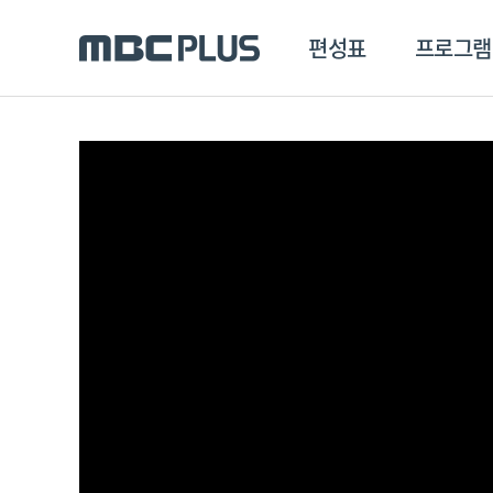
편성표
프로그램
편성표
프로그램
클립
MBC 에브리원
방영프로그램
전체
MBC 스포츠+
종영프로그램
MBC 드라마넷
MBC 온
MBC 엠
MBC 디지털
에브리원
ALL THE K-POP