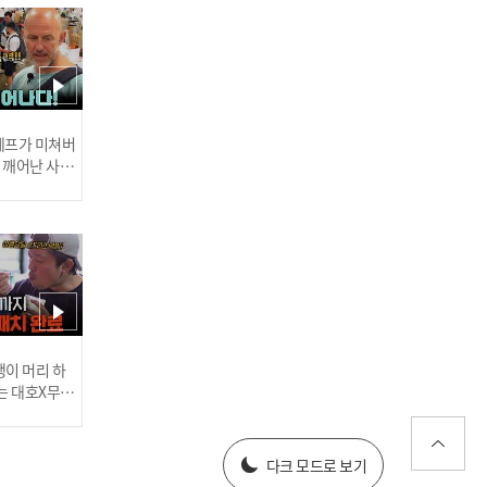
야외 테라스에서 여유롭게
식사 중... 빛보다 빠른 범죄
의 전말?! l #히든아이 l #M
BCevery1 l EP.19
 셰프가 미쳐버
이 깨어난 사건
필리핀에서 충격 사건! 대
낮에 칼에 찔린 한국인🔥 l
#히든아이 l #MBCevery1 l
EP.19
러스] 외부감사인 선임 공고
이 머리 하
는 대호X무진
 l #MBCev
025년 재무제표
다크 모드로 보기
호주 여행 중 무차별 폭행