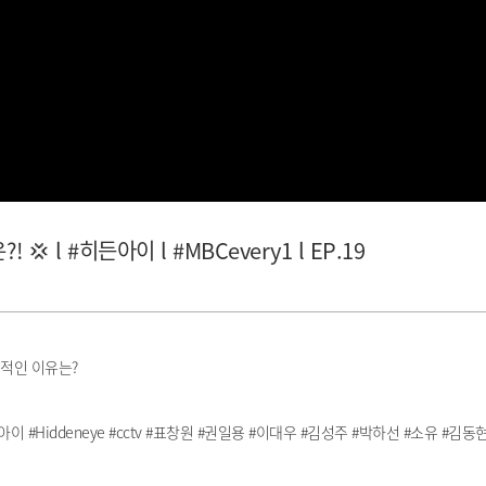
 l #히든아이 l #MBCevery1 l EP.19
격적인 이유는?
히든아이 #Hiddeneye #cctv #표창원 #권일용 #이대우 #김성주 #박하선 #소유 #김동