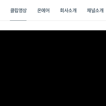
클립영상
온에어
회사소개
채널소개
영상
온에어
회사소개
채널
스포츠플러스
트롯869