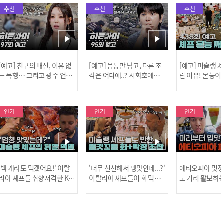
추천
추천
추천
[예고] 친구의 배신, 이유 없
[예고] 몸통만 남고, 다른 조
[예고] 미슐랭
는 폭행… 그리고 광주 연속
각은 어디에..? 시화호에서
린 이유! 본능
살인 사건의 진실!
드러난 충격적인 토막 살인
은?
사건!
인기
인기
인기
[MBC플
'백 개라도 먹겠어요!' 이탈
'너무 신선해서 맹맛인데...?'
에티오피아 멋쟁
리아 셰프들 취향저격한 K-
이탈리아 셰프들이 회 먹다
고 거리 활보하
발! l #어서와한국은처음
막장에 빠진 이유 l #어서와
l #위대한가이드3
이지 l #MBCevery1 l EP.43
한국은처음이지 l #MBCeve
ery1 l EP.6
[공지] 2
7
ry1 l EP.437