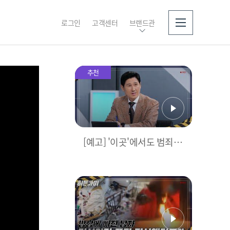
로그인
고객센터
브랜드관
소개
추천
[예고] '이곳'에서도 범죄
가!? 상상초월 범행 트리거
는?