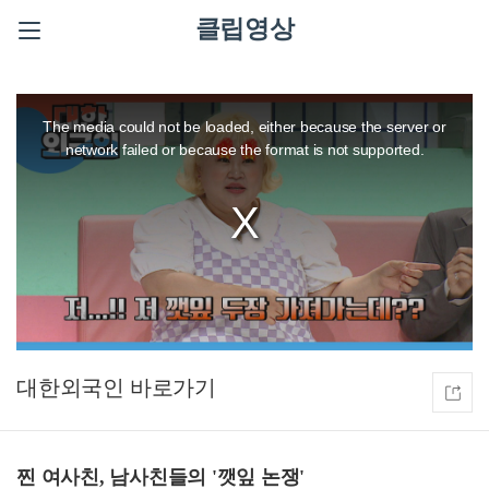
클립영상
This
is
a
The media could not be loaded, either because the server or
modal
window.
network failed or because the format is not supported.
대한외국인
찐 여사친, 남사친들의 '깻잎 논쟁'