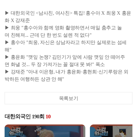
▶ 대한외국인 <남사친, 여사친> 특집! 홍수아 X 최웅 X 홍윤
화 X 강재준
▶ 최웅 "홍수아와 함께 영화 촬영하면서 매일 춤추고 놀
며 친해져... 근데 단 한 번도 설렌 적 없다"
▶ 홍수아 "최웅, 자신은 상남자라고 하지만 실제로는 섬세
해"
▶ 홍윤화 "깻잎 논쟁? 김민기가 앞에 사람 깻잎 안 떼어주
면 화낼 것... 두 장 가져가는 꼴 절대 못 봐!" 폭소
▶ 강재준 "아내 이은형, 내가 홍윤화·홍현희·신기루랑은 외
박하든 여행하든 상관 안 해"
목록보기
대한외국인 190회
10