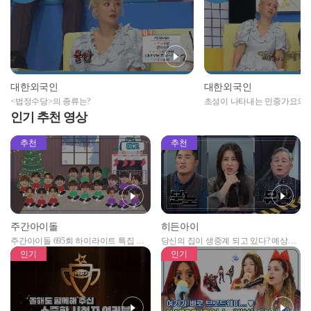
대한외국인
대한외국인
<법정수당>의 종류는?
초성이 나타내는 민중가요의 
인기 추천 영상
추천
추천
주간아이돌
히든아이
주간아이돌 695회 하이라이트 특집 남
당신의 집이 생중계 되고 있다? 예상치
자아이돌편 예고
못한 곳에서 일어나는 불법촬영 범죄!
인기
인기