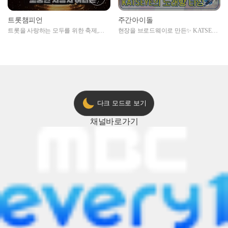
트롯챔피언
주간아이돌
트롯을 사랑하는 모두를 위한 축제,
현장을 브로드웨이로 만든✨ KATSEYE
2024 트롯챔피언 어워즈 l <트롯챔피언
의 노래방 타임🎤
> 55회 l 12월 19일 (목) 저녁 8시 MBC
ON 방송 [예고]
다크 모드로 보기
채널
바로가기