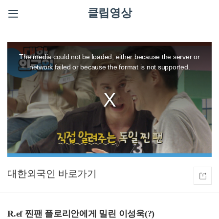
클립영상
This
is
a
The media could not be loaded, either because the server or
modal
window.
network failed or because the format is not supported.
대한외국인
R.ef 찐팬 플로리안에게 밀린 이성욱(?)