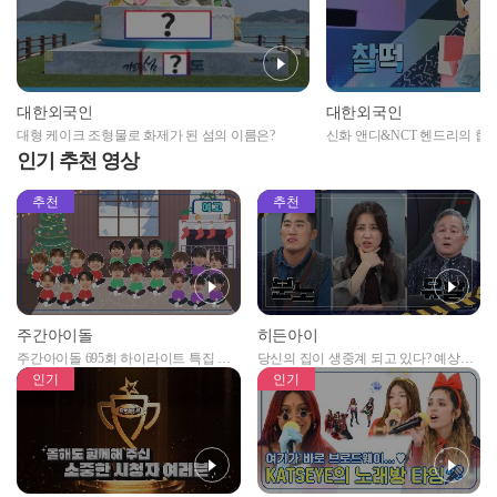
대한외국인
대한외국인
대형 케이크 조형물로 화제가 된 섬의 이름은?
신화 앤디&NCT 헨드리의 합
인기 추천 영상
추천
추천
주간아이돌
히든아이
주간아이돌 695회 하이라이트 특집 남
당신의 집이 생중계 되고 있다? 예상치
자아이돌편 예고
못한 곳에서 일어나는 불법촬영 범죄!
인기
인기