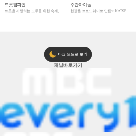
트롯챔피언
주간아이돌
트롯을 사랑하는 모두를 위한 축제,
현장을 브로드웨이로 만든✨ KATSEYE
2024 트롯챔피언 어워즈 l <트롯챔피언
의 노래방 타임🎤
> 55회 l 12월 19일 (목) 저녁 8시 MBC
ON 방송 [예고]
다크 모드로 보기
채널
바로가기