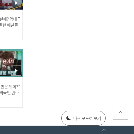
 실패? 역대급
발한 패널들
신(神)인 나인아이의
♬
 처음이지
장면은 뭐야?"
러스] 외부감사인 선임 공고
 외국인 반응
025년 재무제표
다크 모드로 보기