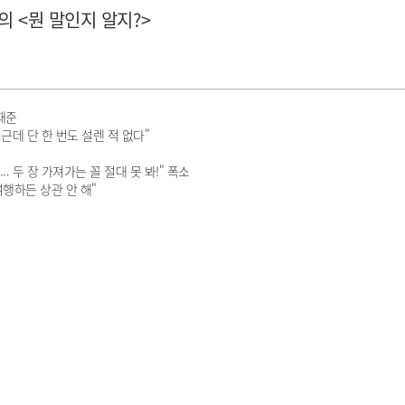
의 <뭔 말인지 알지?>
강재준
근데 단 한 번도 설렌 적 없다"
. 두 장 가져가는 꼴 절대 못 봐!" 폭소
행하든 상관 안 해"