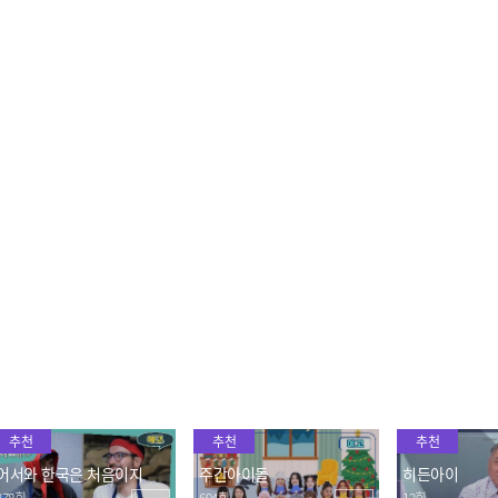
안양예고 전설의 3대 천왕
카를라의 첫사랑 세븐...❤
'바람'과 관련
세븐
칸 채우기
2022.05.25
2022.05.25
2022.05.25
스스로 무식하다고 폭로한
1993년 TV 출연을 제한했
최초 공개! 2년
조정민💦
던 남자 연예인은?
하는 밴디트의
2022.05.25
2022.05.25
2022.05.25
추천
추천
추천
어서와 한국은 처음이지
주간아이돌
히든아이
378회
694회
12회