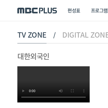
편성표
프로그램
편성표
프로그램
클립
TV ZONE
DIGITAL ZON
MBC 에브리원
방영프로그램
전체
대한외국인
MBC 스포츠+
종영프로그램
MBC 드라마넷
MBC 온
MBC 엠
MBC 디지털
에브리원
ALL THE K-POP