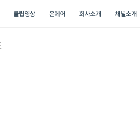
클립영상
온에어
회사소개
채널소개
영상
온에어
회사소개
채널
E
스포츠플러스
트롯869