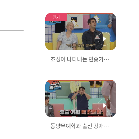
인기
초성이 나타내는 민중가요
의 제목은?
동양무예학과 출신 강재준
의 기선제압 백 텀블링