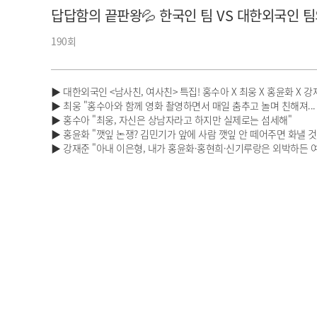
답답함의 끝판왕💦 한국인 팀 VS 대한외국인 팀
아이돌챔프
셀럽챔프
190회
▶ 대한외국인 <남사친, 여사친> 특집! 홍수아 X 최웅 X 홍윤화 X 
▶ 최웅 "홍수아와 함께 영화 촬영하면서 매일 춤추고 놀며 친해져... 
▶ 홍수아 "최웅, 자신은 상남자라고 하지만 실제로는 섬세해"
▶ 홍윤화 "깻잎 논쟁? 김민기가 앞에 사람 깻잎 안 떼어주면 화낼 것..
▶ 강재준 "아내 이은형, 내가 홍윤화·홍현희·신기루랑은 외박하든 여