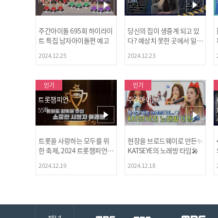
주간아이돌 695회 하이라이
당신의 집이 생중계 되고 있
트 특집 남자아이돌편 예고
다? 예상치 못한 곳에서 일어
나는 불법촬영 범죄!
2024.12.25
2024.12.23
인기
인기
트롯챔피언
주간아이돌
55회
694회
트롯을 사랑하는 모두를 위
현장을 브로드웨이로 만든✨
한 축제, 2024 트롯챔피언
KATSEYE의 노래방 타임🎤
어워즈 l <트롯챔피언> 55회
2024.12.19
2024.12.18
l 12월 19일 (목) 저녁 8시 M
BC ON 방송 [예고]