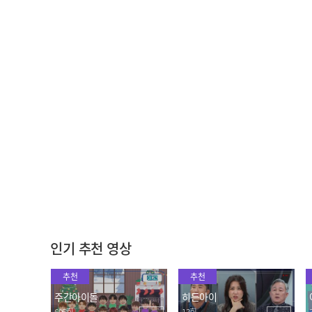
마지막 초성 퀴즈! 심훈의
경상남도교육청에서 제안
대표작 맞히기
한 제주 여행 코스는?
2022.05.25
2022.05.25
뮤지컬 작가 홍경민이 쓴
트롯 여신 조정민의 <발목
러브 라인 대사
을 잡지마>♪
2022.05.25
2022.05.25
인기 추천 영상
추천
추천
주간아이돌
히든아이
695회
13회