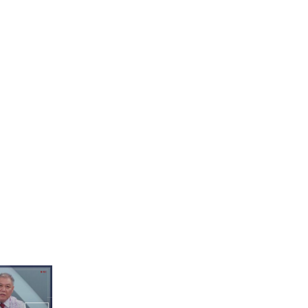
된 우리말 빈
답답함의 끝판왕💦 한국인
팀 VS 대한외국인 팀의 <뭔
말인지 알지?>
 만에 컴백
♬
남사친, 여사친 댄스의 정
석을 보여주는 홍윤화&강
재준