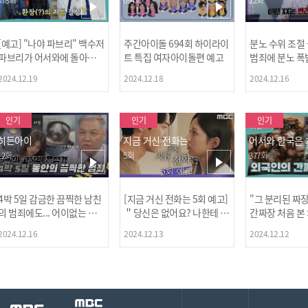
[예고] "나야 파브리" 백수저
주간아이돌 694회 하이라이
분노 수위 조절
파브리가 어서와에 돌아왔
트 특집 여자아이돌편 예고
범죄에 분노 폭
다! 파브리&레오의 환장(?)
2024.12.19
2024.12.18
2024.12.16
케미 식재료투어!
인기
인기
인기
히든아이
지금 거신 전화는
어서와 한국은
12회
5회
377회
4박 5일 감금한 끔찍한 남친
[지금 거신 전화는 5회 예고]
"그 분리된 짜
[MBC플
의 범죄에도... 어이없는 처
＂당신은 없어요? 나한테 감
간짜장 처음 본
벌에 걱정과 분노를 느낀 출
추고 있는 거＂
ㅋㅋㅋㅋ
2024.12.16
2024.12.13
2024.12.12
연자들🔥🔥🔥
[공지] 2