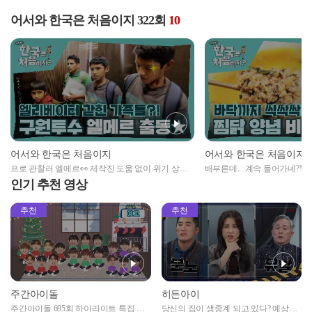
어서와 한국은 처음이지 322회
10
어서와 한국은 처음이지
어서와 한국은 처음이지
프로 관찰러 엘메르👀 제작진 도움 없이 위기 상황
배부른데... 계속 들어가네?!
극복✨
먹는 포르피 가족!
인기 추천 영상
추천
추천
주간아이돌
히든아이
주간아이돌 695회 하이라이트 특집 남
당신의 집이 생중계 되고 있다? 예상치