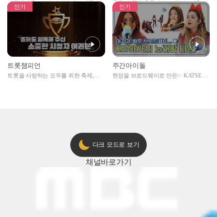
자아이돌편 예고
못한 곳에서 일어나는 불법촬영 범죄!
인기
인기
트롯챔피언
주간아이돌
트롯을 사랑하는 모두를 위한 축제,
현장을 브로드웨이로 만든✨ KATSEYE
2024 트롯챔피언 어워즈 l <트롯챔피언
의 노래방 타임🎤
> 55회 l 12월 19일 (목) 저녁 8시 MBC
ON 방송 [예고]
다크 모드로 보기
채널
바로가기