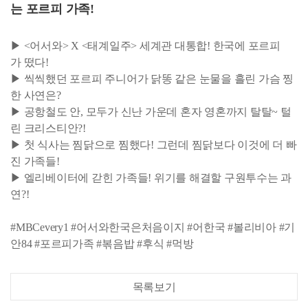
는 포르피 가족!
▶ <어서와> X <태계일주> 세계관 대통합! 한국에 포르피
가 떴다!
▶ 씩씩했던 포르피 주니어가 닭똥 같은 눈물을 흘린 가슴 찡
한 사연은?
▶ 공항철도 안, 모두가 신난 가운데 혼자 영혼까지 탈탈~ 털
린 크리스티안?!
▶ 첫 식사는 찜닭으로 찜했다! 그런데 찜닭보다 이것에 더 빠
진 가족들!
▶ 엘리베이터에 갇힌 가족들! 위기를 해결할 구원투수는 과
연?!
#MBCevery1 #어서와한국은처음이지 #어한국 #볼리비아 #기
안84 #포르피가족 #볶음밥 #후식 #먹방
목록보기