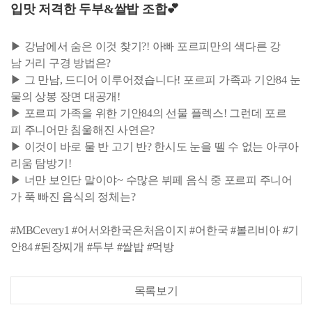
입맛 저격한 두부&쌀밥 조합💕
▶ 강남에서 숨은 이것 찾기?! 아빠 포르피만의 색다른 강
남 거리 구경 방법은?
▶ 그 만남, 드디어 이루어졌습니다! 포르피 가족과 기안84 눈
물의 상봉 장면 대공개!
▶ 포르피 가족을 위한 기안84의 선물 플렉스! 그런데 포르
피 주니어만 침울해진 사연은?
▶ 이것이 바로 물 반 고기 반? 한시도 눈을 뗄 수 없는 아쿠아
리움 탐방기!
▶ 너만 보인단 말이야~ 수많은 뷔페 음식 중 포르피 주니어
가 푹 빠진 음식의 정체는?
#MBCevery1 #어서와한국은처음이지 #어한국 #볼리비아 #기
안84 #된장찌개 #두부 #쌀밥 #먹방
목록보기