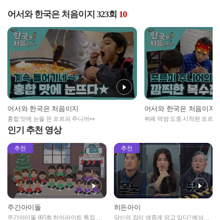
어서와 한국은 처음이지 323회
10
어서와 한국은 처음이지
어서와 한국은 처음이지
홍합 맛에 눈을 뜬 포르피 주니어👀
뷔페 먹방 도중 시작된 포르피
수전?!
인기 추천 영상
추천
추천
주간아이돌
히든아이
주간아이돌 695회 하이라이트 특집 남
당신의 집이 생중계 되고 있다? 예상치