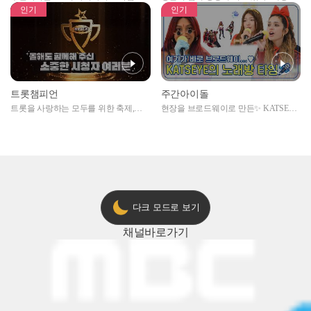
자아이돌편 예고
못한 곳에서 일어나는 불법촬영 범죄!
인기
인기
트롯챔피언
주간아이돌
트롯을 사랑하는 모두를 위한 축제,
현장을 브로드웨이로 만든✨ KATSEYE
2024 트롯챔피언 어워즈 l <트롯챔피언
의 노래방 타임🎤
> 55회 l 12월 19일 (목) 저녁 8시 MBC
ON 방송 [예고]
다크 모드로 보기
채널
바로가기