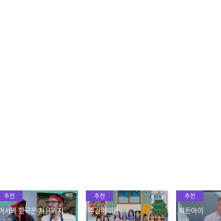
고구마로 만든 면?! 당면 매
"맛있고 좋네요~♥" 포르
프로미 뿜뿜하
력에 퐁당 빠져버린 엘메르
피 가족 입맛 제대로 사로
오 주니어의 젓
👀
잡은 찜닭🐔
2023.11.16
2023.11.16
2023.11.16
<교육 VS 재미> 취향이 확
역시 든든한 첫째! 자타공
기안84 친구,
고한 포르피 가족의 여행
인 모범생 (사춘기) 엘메르
가 어서와 떴다
계획✏
✨
2023.11.16
2023.11.16
2023.11.16
추천
추천
추천
어서와 한국은 처음이지
주간아이돌
히든아이
378회
694회
12회