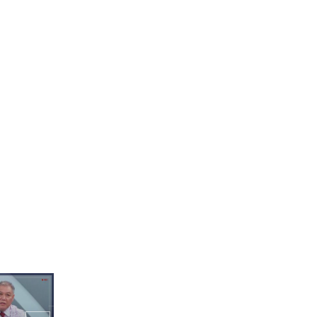
는 포르피리
가락 실력🥢
기안84가 퍼트린 한국의
맛! 쌈장과 파절이에 빠져
버린 포르피 가족👀
 포르피리오
👀
기안84 "단백질 몸에 좋아
이거 먹어!" 포르피 주니어
입맛 저격한 두부&쌀밥 조
합💕