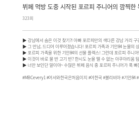
뷔페 먹방 도중 시작된 포르피 주니어의 깜찍한 
아이돌챔프
셀럽챔프
323회
▶ 강남에서 숨은 이것 찾기?! 아빠 포르피만의 색다른 강남 거리 구
▶ 그 만남, 드디어 이루어졌습니다! 포르피 가족과 기안84 눈물의 
▶ 포르피 가족을 위한 기안84의 선물 플렉스! 그런데 포르피 주니
▶ 이것이 바로 물 반 고기 반? 한시도 눈을 뗄 수 없는 아쿠아리움 
▶ 너만 보인단 말이야~ 수많은 뷔페 음식 중 포르피 주니어가 푹 빠
#MBCevery1 #어서와한국은처음이지 #어한국 #볼리비아 #기안84 