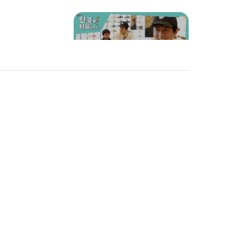
티안이 준비한 아쿠아리움
투어🌊
기안 FLEX✨ 포르피 주니어
신발 선물 받고 해피~😁
"포르피가 오다니!" 기안8
! 상공 50
4 작업실에 놀러간 포르피
 도전한 포
가족👀