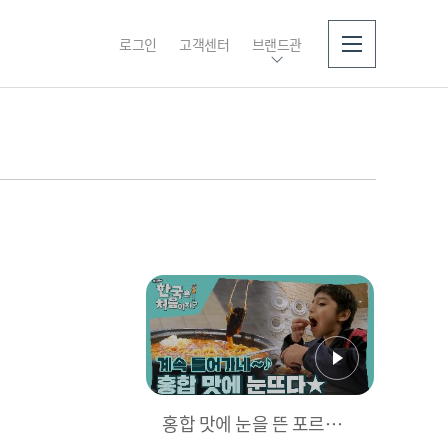
로그인
고객센터
브랜드관
소개
홍합 맛에 눈을 뜬 포르피