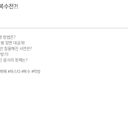
복수전?!
경 방법은?
상봉 장면 대공개!
어만 침울해진 사연은?
탐방기!
진 음식의 정체는?
#뷔페 #파스타 #복수 #먹방