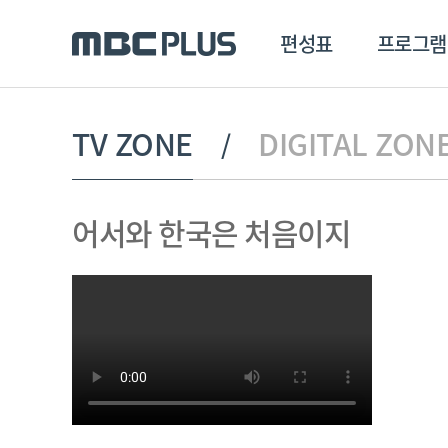
편성표
프로그램
편성표
프로그램
클립
TV ZONE
DIGITAL ZON
MBC 에브리원
방영프로그램
전체
어서와 한국은 처음이지
MBC 스포츠+
종영프로그램
MBC 드라마넷
MBC 온
MBC 엠
MBC 디지털
에브리원
ALL THE K-POP