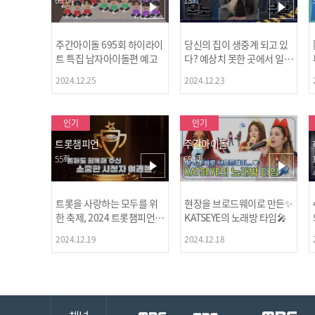
주간아이돌 695회 하이라이
당신의 집이 생중계 되고 있
트 특집 남자아이돌편 예고
다? 예상치 못한 곳에서 일어
나는 불법촬영 범죄!
2024.12.25
2024.12.23
인기
인기
트롯챔피언
주간아이돌
55회
694회
트롯을 사랑하는 모두를 위
현장을 브로드웨이로 만든✨
한 축제, 2024 트롯챔피언
KATSEYE의 노래방 타임🎤
어워즈 l <트롯챔피언> 55회
2024.12.19
2024.12.18
l 12월 19일 (목) 저녁 8시 M
BC ON 방송 [예고]