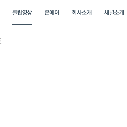
클립영상
온에어
회사소개
채널소개
영상
온에어
회사소개
채널
E
스포츠플러스
트롯869