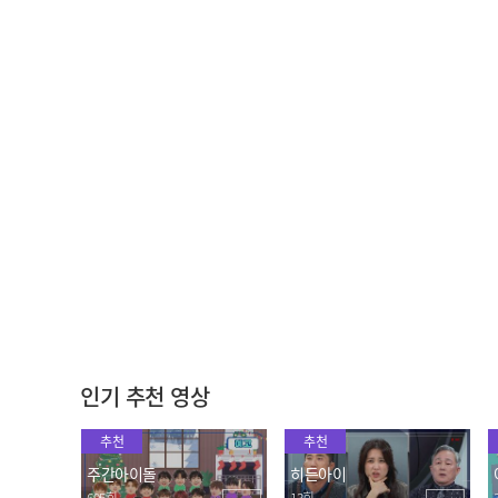
프로 관찰러 엘메르👀 제작
배부른데... 계속 들어가
진 도움 없이 위기 상황 극
네?! 바닥까지 싹싹싹 쓸어
복✨
먹는 포르피 가족!
2023.11.16
2023.11.16
기안84 녹다운하게 만든
"기안84 친구다~" 공항에
포르피의 인생철학에 크리
서 이목 집중👀 한국에 도
스티안도 녹다운..↘
착한 포르피 가족!
2023.11.16
2023.11.16
인기 추천 영상
추천
추천
주간아이돌
히든아이
695회
13회