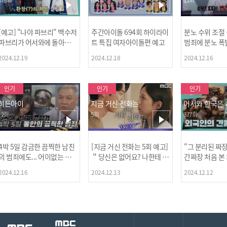
[예고] "나야 파브리" 백수저
주간아이돌 694회 하이라이
분노 수위 조절
파브리가 어서와에 돌아왔
트 특집 여자아이돌편 예고
범죄에 분노 폭
다! 파브리&레오의 환장(?)
2024.12.19
2024.12.18
2024.12.16
케미 식재료투어!
인기
인기
인기
히든아이
지금 거신 전화는
어서와 한국은
12회
5회
377회
4박 5일 감금한 끔찍한 남친
[지금 거신 전화는 5회 예고]
"그 분리된 짜
[MBC플
의 범죄에도... 어이없는 처
＂당신은 없어요? 나한테 감
간짜장 처음 본
벌에 걱정과 분노를 느낀 출
추고 있는 거＂
ㅋㅋㅋㅋ
2024.12.16
2024.12.13
2024.12.12
연자들🔥🔥🔥
[공지] 2