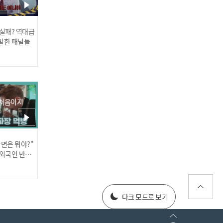
 실패? 역대급
발한 패널들
기안&포르피 재회 기념✨
와인&소주 먹방🍷
 처음이지
장면은 뭐야?"
러스] 외부감사인 선임 공고
 외국인 반응
025년 재무제표
다크 모드로 보기