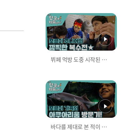
주니어👀
뷔페 먹방 도중 시작된 포르
피 주니어의 깜찍한 복수
전?!
바다를 제대로 본 적이 없는
포르피 가족을 위해 크리스