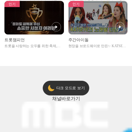
자아이돌편 예고
못한 곳에서 일어나는 불법촬영 범죄!
인기
인기
트롯챔피언
주간아이돌
트롯을 사랑하는 모두를 위한 축제,
현장을 브로드웨이로 만든✨ KATSEYE
2024 트롯챔피언 어워즈 l <트롯챔피언
의 노래방 타임🎤
> 55회 l 12월 19일 (목) 저녁 8시 MBC
ON 방송 [예고]
다크 모드로 보기
채널
바로가기