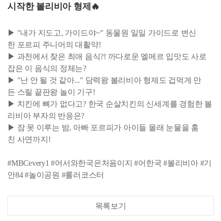
시작한 볼리비아 형제🔥
▶ "내가 지도고, 가이드야~" 동물원 일일 가이드로 변신
한 포르피 주니어의 대활약!
▶ 과천에서 찾은 최애 음식?! 까다로운 엘메르 입맛도 사로
잡은 이 음식의 정체는?
▶ "난 안 될 것 같아..." 담력왕 볼리비아 형제도 겁먹게 만
든 스릴 끝판왕 놀이 기구!
▶ 치킨에 뼈가 없다고? 한국 순살치킨의 신세계를 경험한 볼
리비아 부자의 반응은?
▶ 잠 못 이루는 밤, 아빠 포르피가 아이들 몰래 눈물을 훔
친 사연까지!
#MBCevery1 #어서와한국은처음이지 #어한국 #볼리비아 #기
안84 #놀이공원 #롤러코스터
목록보기