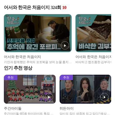
어서와 한국은 처음이지 324회
10
어서와 한국은 처음이지
어서와 한국은 처음이지
기안과 함께했던 추억의 포토북을 보며 눈물 훔치는
바삭하고 짭조름한 김부각 매
포르피..😢
👀
인기 추천 영상
추천
추천
주간아이돌
히든아이
주간아이돌 695회 하이라이트 특집 남
당신의 집이 생중계 되고 있다? 예상치