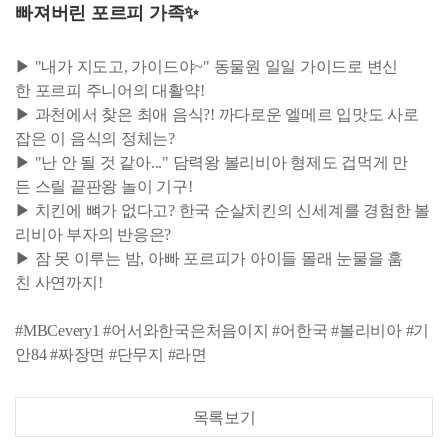
빠져버린 포르피 가족✨
▶ "내가 지도고, 가이드야~" 동물원 일일 가이드로 변신
한 포르피 주니어의 대활약!
▶ 과천에서 찾은 최애 음식?! 까다로운 엘메르 입맛도 사로
잡은 이 음식의 정체는?
▶ "난 안 될 것 같아..." 담력왕 볼리비아 형제도 겁먹게 만
든 스릴 끝판왕 놀이 기구!
▶ 치킨에 뼈가 없다고? 한국 순살치킨의 신세계를 경험한 볼
리비아 부자의 반응은?
▶ 잠 못 이루는 밤, 아빠 포르피가 아이들 몰래 눈물을 훔
친 사연까지!
#MBCevery1 #어서와한국은처음이지 #어한국 #볼리비아 #기
안84 #짜장면 #단무지 #라면
목록보기