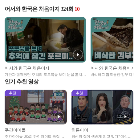
어서와 한국은 처음이지 324회
10
어서와 한국은 처음이지
어서와 한국은 처음이지
기안과 함께했던 추억의 포토북을 보며 눈물 훔치는
바삭하고 짭조름한 김부각 매
포르피..😢
👀
인기 추천 영상
추천
추천
주간아이돌
히든아이
주간아이돌 695회 하이라이트 특집 남
당신의 집이 생중계 되고 있다? 예상치