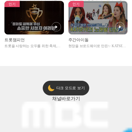
자아이돌편 예고
못한 곳에서 일어나는 불법촬영 범죄!
인기
인기
트롯챔피언
주간아이돌
트롯을 사랑하는 모두를 위한 축제,
현장을 브로드웨이로 만든✨ KATSEYE
2024 트롯챔피언 어워즈 l <트롯챔피언
의 노래방 타임🎤
> 55회 l 12월 19일 (목) 저녁 8시 MBC
ON 방송 [예고]
다크 모드로 보기
채널
바로가기