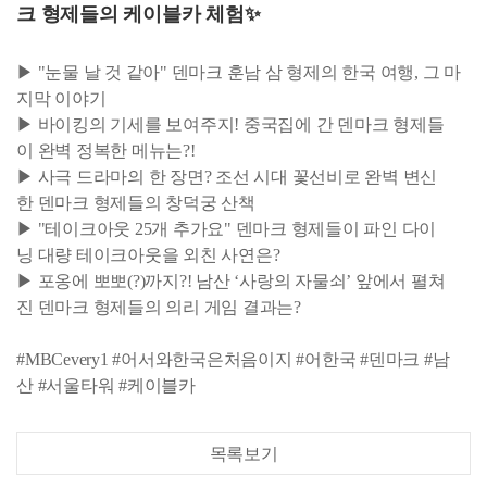
크 형제들의 케이블카 체험✨
▶ "눈물 날 것 같아" 덴마크 훈남 삼 형제의 한국 여행, 그 마
지막 이야기
▶ 바이킹의 기세를 보여주지! 중국집에 간 덴마크 형제들
이 완벽 정복한 메뉴는?!
▶ 사극 드라마의 한 장면? 조선 시대 꽃선비로 완벽 변신
한 덴마크 형제들의 창덕궁 산책
▶ "테이크아웃 25개 추가요" 덴마크 형제들이 파인 다이
닝 대량 테이크아웃을 외친 사연은?
▶ 포옹에 뽀뽀(?)까지?! 남산 ‘사랑의 자물쇠’ 앞에서 펼쳐
진 덴마크 형제들의 의리 게임 결과는?
#MBCevery1 #어서와한국은처음이지 #어한국 #덴마크 #남
산 #서울타워 #케이블카
목록보기