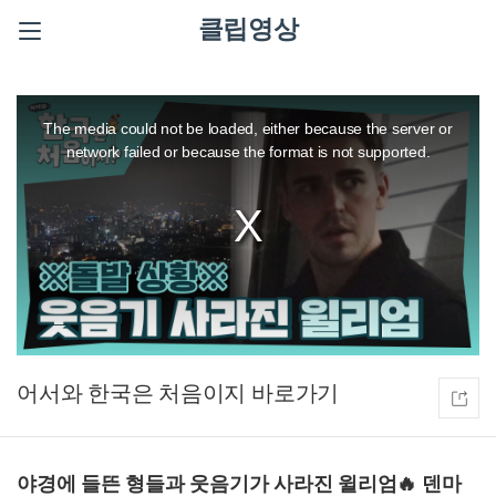
클립영상
This
is
a
The media could not be loaded, either because the server or
modal
window.
network failed or because the format is not supported.
어서와 한국은 처음이지
야경에 들뜬 형들과 웃음기가 사라진 윌리엄🔥 덴마