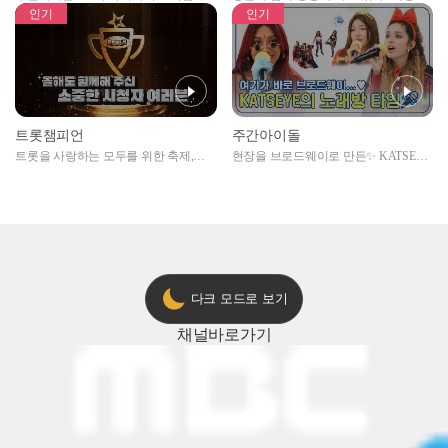
자아이돌편 예고
못한 곳에서 일어나는 불법촬영 범죄!
인기
인기
트롯챔피언
주간아이돌
트롯을 사랑하는 모두를 위한 축제,
현장을 브로드웨이로 만든✨ KATSEYE
2024 트롯챔피언 어워즈 l <트롯챔피언
의 노래방 타임🎤
> 55회 l 12월 19일 (목) 저녁 8시 MBC
ON 방송 [예고]
다크 모드로 보기
채널
바로가기