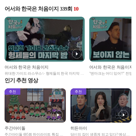
어서와 한국은 처음이지 339회
10
어서와 한국은 처음이지
어서와 한국은 처음이지
위대한 가이드 라스무스✨ 형제들의 한국 마지막 밤
"덴마크는 어디 있어!!" 전망
🌙
펜하겐..😢
인기 추천 영상
추천
추천
주간아이돌
히든아이
주간아이돌 695회 하이라이트 특집 남
당신의 집이 생중계 되고 있다? 예상치