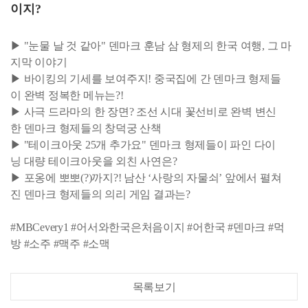
이지?
▶ "눈물 날 것 같아" 덴마크 훈남 삼 형제의 한국 여행, 그 마
지막 이야기
▶ 바이킹의 기세를 보여주지! 중국집에 간 덴마크 형제들
이 완벽 정복한 메뉴는?!
▶ 사극 드라마의 한 장면? 조선 시대 꽃선비로 완벽 변신
한 덴마크 형제들의 창덕궁 산책
▶ "테이크아웃 25개 추가요" 덴마크 형제들이 파인 다이
닝 대량 테이크아웃을 외친 사연은?
▶ 포옹에 뽀뽀(?)까지?! 남산 ‘사랑의 자물쇠’ 앞에서 펼쳐
진 덴마크 형제들의 의리 게임 결과는?
#MBCevery1 #어서와한국은처음이지 #어한국 #덴마크 #먹
방 #소주 #맥주 #소맥
목록보기