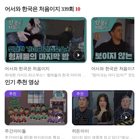
어서와 한국은 처음이지 339회
10
어서와 한국은 처음이지
어서와 한국은 처음이지
위대한 가이드 라스무스✨ 형제들의 한국 마지막 밤
"덴마크는 어디 있어!!" 전망
🌙
펜하겐..😢
인기 추천 영상
추천
추천
주간아이돌
히든아이
주간아이돌 695회 하이라이트 특집 남
당신의 집이 생중계 되고 있다? 예상치