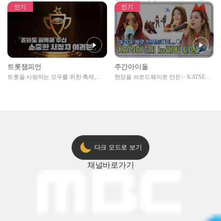
자아이돌편 예고
못한 곳에서 일어나는 불법촬영 범죄!
인기
인기
트롯챔피언
주간아이돌
트롯을 사랑하는 모두를 위한 축제,
현장을 브로드웨이로 만든✨ KATSEYE
2024 트롯챔피언 어워즈 l <트롯챔피언
의 노래방 타임🎤
> 55회 l 12월 19일 (목) 저녁 8시 MBC
ON 방송 [예고]
다크 모드로 보기
채널
바로가기