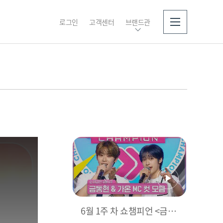
로그인
고객센터
브랜드관
소개
6월 1주 차 쇼챔피언 <금동