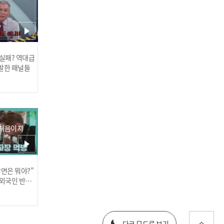
 실패? 역대급
수진(SOOJIN) - MONA LIS
발한 패널들
A l 240605
 처음이지
장면은 뭐야?"
[SOLO HOT DEBUT] 이브
러스] 외부감사인 선임 공고
 외국인 반응
(Yves) - LOOP (feat. Lil Ch
erry) l 240605
025년 재무제표
다크 모드로 보기