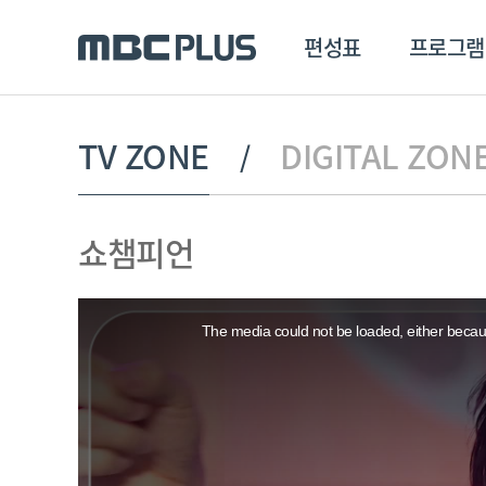
편성표
프로그램
편성표
프로그램
클립
TV ZONE
DIGITAL ZON
MBC 에브리원
방영프로그램
전체
쇼챔피언
MBC 스포츠+
종영프로그램
MBC 드라마넷
This
MBC 온
is
a
The media could not be loaded, either becaus
modal
MBC 엠
window.
MBC 디지털
에브리원
ALL THE K-POP