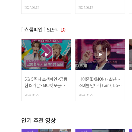
Show Champion | EP.52
hampion l EP.521 l 2406
2024.06.12
2024.06.12
1 | 240612
12
[ 쇼챔피언 ] 519회
10
5월 5주 차 쇼챔피언 <금동
다이몬(DXMON) - 소년…
현 & 가온> MC 컷 모음📁 |
소녀를 만나다 (Girls, Love
Show Champion | EP.51
boys, Love girls) l 24052
2024.05.29
2024.05.29
9 | 240529
9
인기 추천 영상