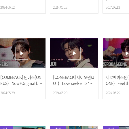
40612
240612
0612
2024.06.12
2024.06.12
2024.06.12
[COMEBACK] 원어스(ON
[COMEBACK] 제이오원(J
제로베이스원(Z
EUS) - Now (Original by
O1) - Love seeker l 2405
ONE) - Feel t
Fin.K.L) l 240529
29
0529
2024.05.29
2024.05.29
2024.05.29