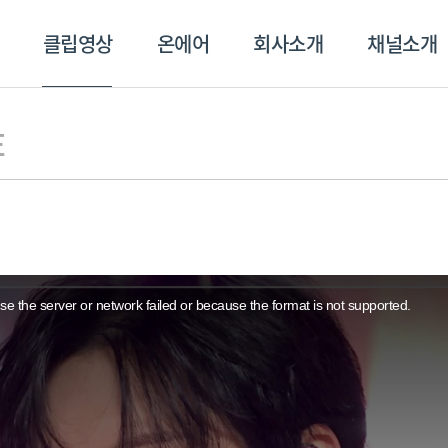
클립영상
온에어
회사소개
채널소개
영상
온에어
회사소개
채널
E
e the server or network failed or because the format is not supported.
스포츠플러스
트롯869