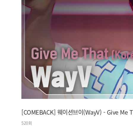
아이돌챔프
셀럽챔프
[COMEBACK] 웨이션브이(WayV) - Give Me That
520회