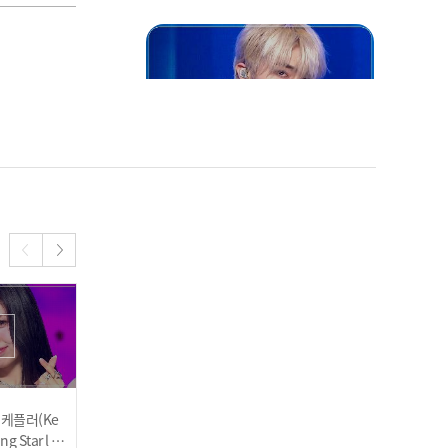
orean Ver.) l 240605
웨이션브이(WayV) - She A
Wolf l 240605
[HOT DEBUT] 아르테미스
(ARTMS) - Virtual Angel l
] 케플러(Ke
[COMEBACK] 투어스(TW
[MC석 코너] 친구같은 컴
240605
ng Star l 24
S) - hey! hey! l 240612
백 인터뷰! 'EVERGLOW'