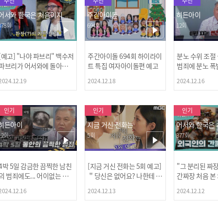
추천
추천
추천
어서와 한국은 처음이지
주간아이돌
히든아이
378회
694회
12회
[예고] "나야 파브리" 백수저
주간아이돌 694회 하이라이
분노 수위 조절
파브리가 어서와에 돌아왔
트 특집 여자아이돌편 예고
범죄에 분노 폭
다! 파브리&레오의 환장(?)
2024.12.19
2024.12.18
2024.12.16
케미 식재료투어!
인기
인기
인기
히든아이
지금 거신 전화는
어서와 한국은
12회
5회
377회
4박 5일 감금한 끔찍한 남친
[지금 거신 전화는 5회 예고]
"그 분리된 짜
[MBC플
의 범죄에도... 어이없는 처
＂당신은 없어요? 나한테 감
간짜장 처음 본
벌에 걱정과 분노를 느낀 출
추고 있는 거＂
ㅋㅋㅋㅋ
2024.12.16
2024.12.13
2024.12.12
연자들🔥🔥🔥
[공지] 2