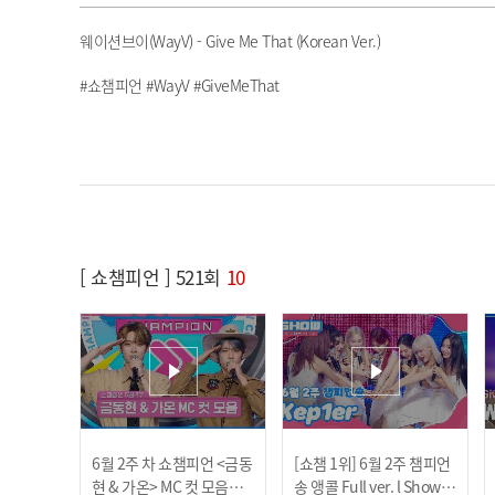
웨이션브이(WayV) - Give Me That (Korean Ver.)
#쇼챔피언 #WayV #GiveMeThat
[ 쇼챔피언 ] 521회
10
6월 2주 차 쇼챔피언 <금동
[쇼챔 1위] 6월 2주 챔피언
현 & 가온> MC 컷 모음📁 |
송
앵콜 Full ver. l Show C