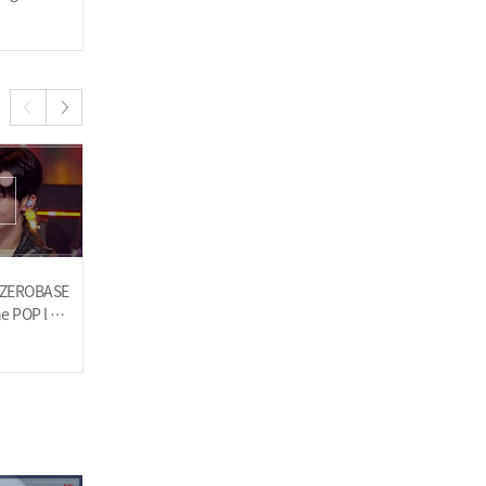
나!왔어✋🏻 l 240612
2024.06.12
2024.06.12
아르테미스(ARTMS) - Spa
rkle l 240605
EROBASE
[당신은 누구신가온] K-PO
수진(SOOJIN) - MONA LI
he POP l 24
P 아티스트들의 추리 토크
SA l 240529
쇼🔍 ZEROBASEONE(제
2024.05.29
2024.05.29
로베이스원) 편 l 240529
넥스지(NEXZ) - Ride the V
ibe l 240605