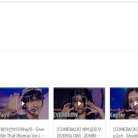
웨이션브이(WayV) - Give
[COMEBACK] 에버글로우
[COMEBACK
Me That (Korean Ver.) l 2
(EVERGLOW) - ZOMBIE l
p1er) - Shooti