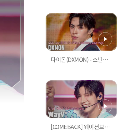
현 & 가온> MC 컷 모음📁 |
Show Champion | EP.52
0 | 240605
다이몬(DXMON) - 소년…
소녀를 만나다 (Girls, Love
boys, Love girls) l 240605
[COMEBACK] 웨이션브이
(WayV) - Give Me That (K