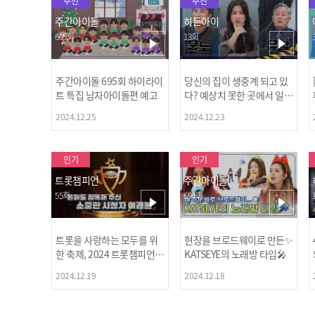
추천
추천
주간아이돌
히든아이
695회
13회
주간아이돌 695회 하이라이
당신의 집이 생중계 되고 있
트 특집 남자아이돌편 예고
다? 예상치 못한 곳에서 일어
나는 불법촬영 범죄!
2024.12.25
2024.12.23
인기
인기
트롯챔피언
주간아이돌
55회
694회
트롯을 사랑하는 모두를 위
현장을 브로드웨이로 만든✨
한 축제, 2024 트롯챔피언
KATSEYE의 노래방 타임🎤
어워즈 l <트롯챔피언> 55회
2024.12.19
2024.12.18
l 12월 19일 (목) 저녁 8시 M
BC ON 방송 [예고]