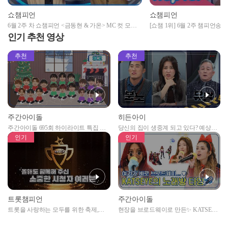
쇼챔피언
쇼챔피언
6월 2주 차 쇼챔피언 <금동현 & 가온> MC 컷 모음
[쇼챔 1위] 6월 2주 챔피언송
앵
📁 | Show Champion | EP.521 | 240612
Champion l EP.521 l 240612
인기 추천 영상
추천
추천
주간아이돌
히든아이
주간아이돌 695회 하이라이트 특집 남
당신의 집이 생중계 되고 있다? 예상치
자아이돌편 예고
못한 곳에서 일어나는 불법촬영 범죄!
인기
인기
트롯챔피언
주간아이돌
트롯을 사랑하는 모두를 위한 축제,
현장을 브로드웨이로 만든✨ KATSEYE
2024 트롯챔피언 어워즈 l <트롯챔피언
의 노래방 타임🎤
> 55회 l 12월 19일 (목) 저녁 8시 MBC