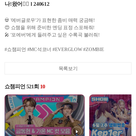
나!왔어✋🏻 l 240612
💀 '에버글로우'가 표현한 좀비 매력 궁금해!
😍 쇼챔을 위해 준비한 엔딩 표정 스포해줘!
🎤 '포에버'에게 들려주고 싶은 수록곡 불러줘!
#쇼챔피언 #MC석코너 #EVERGLOW #ZOMBIE
목록보기
쇼챔피언 521회
10