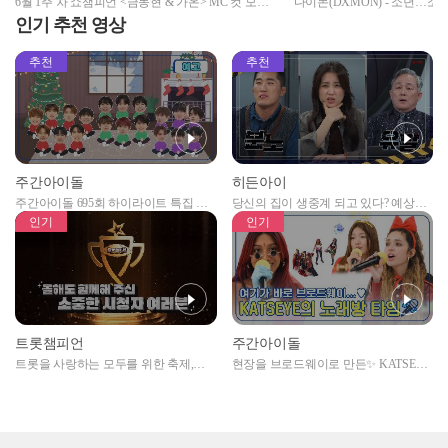
6월 1주 차 쇼챔피언 <금동현 & 가온> MC 컷 모음
다이몬(DXMON) - 소년…소녀를 
📁 | Show Champion | EP.520 | 240605
Love boys, Love girls) l 240605
인기 추천 영상
추천
추천
주간아이돌
히든아이
주간아이돌 695회 하이라이트 특집 남
당신의 집이 생중계 되고 있다? 예상치
자아이돌편 예고
못한 곳에서 일어나는 불법촬영 범죄!
인기
인기
트롯챔피언
주간아이돌
트롯을 사랑하는 모두를 위한 축제,
현장을 브로드웨이로 만든✨ KATSEYE
2024 트롯챔피언 어워즈 l <트롯챔피언
의 노래방 타임🎤
> 55회 l 12월 19일 (목) 저녁 8시 MBC
ON 방송 [예고]