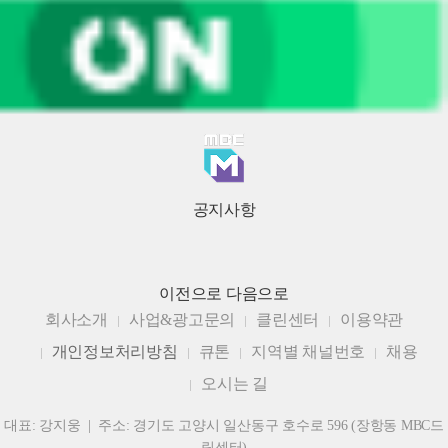
공지사항
이전으로
다음으로
회사소개
사업&광고문의
클린센터
이용약관
개인정보처리방침
큐톤
지역별 채널번호
채용
오시는 길
대표: 강지웅 | 주소: 경기도 고양시 일산동구 호수로 596 (장항동 MBC드
림센터)