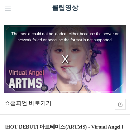
클립영상
This
is
a
The media could not be loaded, either because the server or
modal
window.
network failed or because the format is not supported.
쇼챔피언
[HOT DEBUT] 아르테미스(ARTMS) - Virtual Angel l