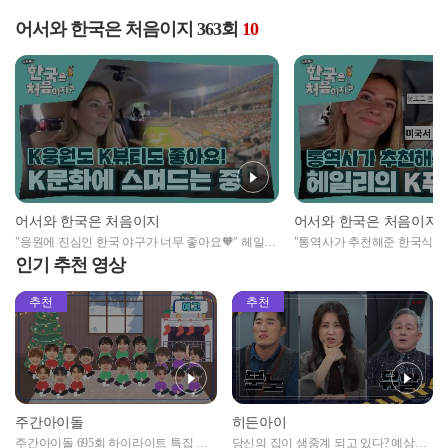
어서와 한국은 처음이지 363회
10
어서와 한국은 처음이지
어서와 한국은 처음이지
"응원에 진심인 한국 야구가 너무 좋아요🧡" 헤일리
"통역사가 추천해준 한국식 핫
는 한국 문화에 스며드는ing
헤일리가 먹고 싶은 K푸드 핫
인기 추천 영상
추천
추천
주간아이돌
히든아이
주간아이돌 695회 하이라이트 특집 남
당신의 집이 생중계 되고 있다? 예상치