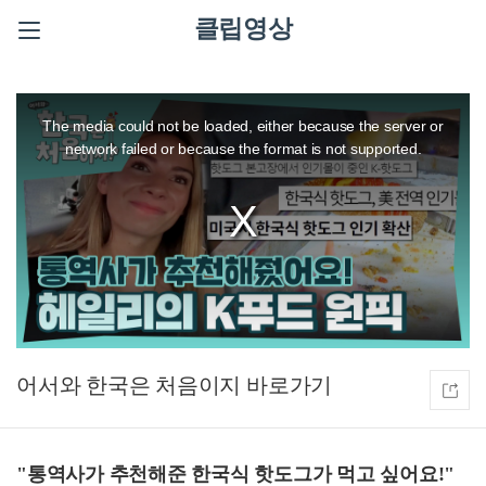
클립영상
This
is
a
The media could not be loaded, either because the server or
modal
window.
network failed or because the format is not supported.
어서와 한국은 처음이지
"통역사가 추천해준 한국식 핫도그가 먹고 싶어요!"