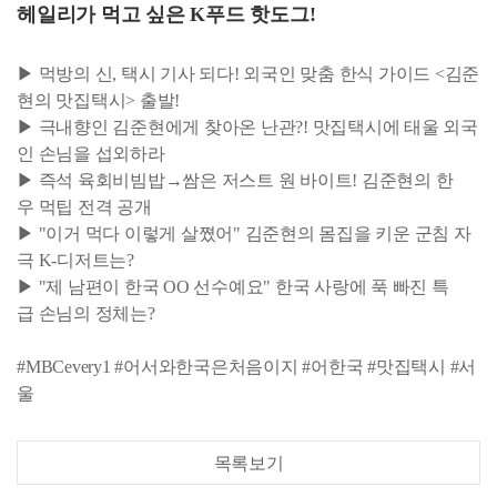
헤일리가 먹고 싶은 K푸드 핫도그!
▶ 먹방의 신, 택시 기사 되다! 외국인 맞춤 한식 가이드 <김준
현의 맛집택시> 출발!
▶ 극내향인 김준현에게 찾아온 난관?! 맛집택시에 태울 외국
인 손님을 섭외하라
▶ 즉석 육회비빔밥→쌈은 저스트 원 바이트! 김준현의 한
우 먹팁 전격 공개
▶ "이거 먹다 이렇게 살쪘어" 김준현의 몸집을 키운 군침 자
극 K-디저트는?
▶ "제 남편이 한국 OO 선수예요" 한국 사랑에 푹 빠진 특
급 손님의 정체는?
#MBCevery1 #어서와한국은처음이지 #어한국 #맛집택시 #서
울
목록보기