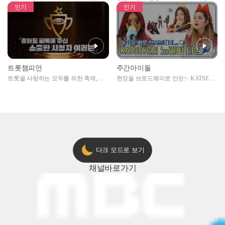
자아이돌편 예고
못한 곳에서 일어나는 불법촬영 범죄!
인기
인기
트롯챔피언
주간아이돌
트롯을 사랑하는 모두를 위한 축제,
현장을 브로드웨이로 만든✨ KATSEYE
2024 트롯챔피언 어워즈 l <트롯챔피언
의 노래방 타임🎤
> 55회 l 12월 19일 (목) 저녁 8시 MBC
ON 방송 [예고]
다크 모드로 보기
채널
바로가기