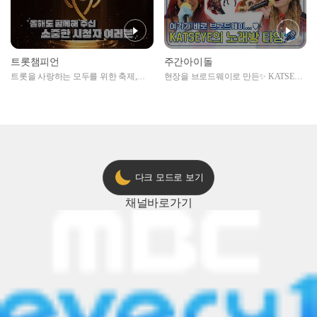
트롯챔피언
주간아이돌
트롯을 사랑하는 모두를 위한 축제,
현장을 브로드웨이로 만든✨ KATSEYE
2024 트롯챔피언 어워즈 l <트롯챔피언
의 노래방 타임🎤
> 55회 l 12월 19일 (목) 저녁 8시 MBC
ON 방송 [예고]
다크 모드로 보기
채널
바로가기