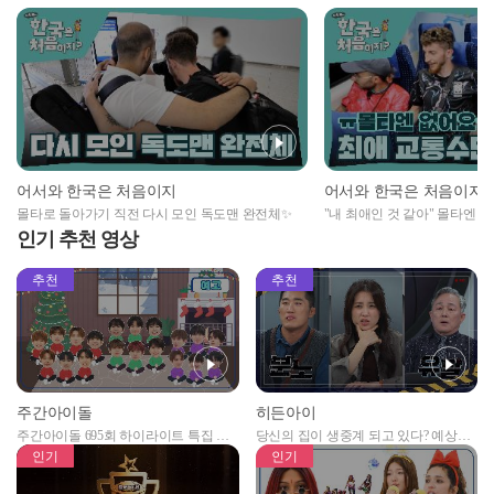
어서와 한국은 처음이지
어서와 한국은 처음이지
몰타로 돌아가기 직전 다시 모인 독도맨 완전체✨
"내 최애인 것 같아" 몰타엔 
인럽💘
인기 추천 영상
추천
추천
주간아이돌
히든아이
주간아이돌 695회 하이라이트 특집 남
당신의 집이 생중계 되고 있다? 예상치
자아이돌편 예고
못한 곳에서 일어나는 불법촬영 범죄!
인기
인기