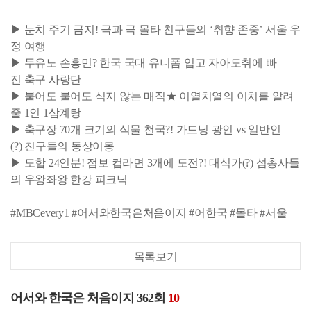
▶ 눈치 주기 금지! 극과 극 몰타 친구들의 ‘취향 존중’ 서울 우
정 여행
▶ 두유노 손흥민? 한국 국대 유니폼 입고 자아도취에 빠
진 축구 사랑단
▶ 불어도 불어도 식지 않는 매직★ 이열치열의 이치를 알려
줄 1인 1삼계탕
▶ 축구장 70개 크기의 식물 천국?! 가드닝 광인 vs 일반인
(?) 친구들의 동상이몽
▶ 도합 24인분! 점보 컵라면 3개에 도전?! 대식가(?) 섬총사들
의 우왕좌왕 한강 피크닉
#MBCevery1 #어서와한국은처음이지 #어한국 #몰타 #서울
목록보기
어서와 한국은 처음이지 362회
10