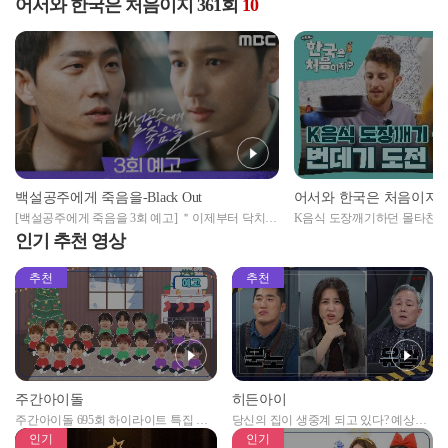
어서와 한국은 처음이지 361회
10
어서와 한국은 처음이지
백설공주에게 죽음을-Black Out
K음식 도장깨기하던 몰타친구
[백설공주에게 죽음을 3회 예고] ＂이제부터 닥치는
너라는 위기...★
대로 알아내고 찾아낼 거예요
인기 추천 영상
추천
추천
주간아이돌
히든아이
주간아이돌 695회 하이라이트 특집 남
당신의 집이 생중계 되고 있다? 예상치
자아이돌편 예고
못한 곳에서 일어나는 불법촬영 범죄!
인기
인기