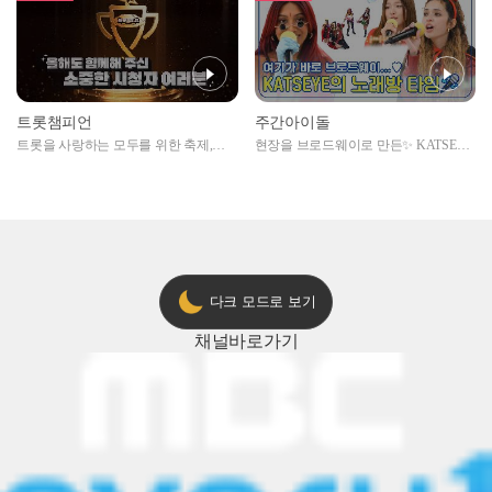
트롯챔피언
주간아이돌
트롯을 사랑하는 모두를 위한 축제,
현장을 브로드웨이로 만든✨ KATSEYE
2024 트롯챔피언 어워즈 l <트롯챔피언
의 노래방 타임🎤
> 55회 l 12월 19일 (목) 저녁 8시 MBC
ON 방송 [예고]
다크 모드로 보기
채널
바로가기