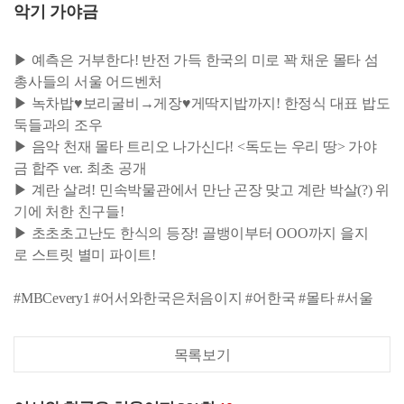
악기 가야금
▶ 예측은 거부한다! 반전 가득 한국의 미로 꽉 채운 몰타 섬
총사들의 서울 어드벤처
▶ 녹차밥♥보리굴비→게장♥게딱지밥까지! 한정식 대표 밥도
둑들과의 조우
▶ 음악 천재 몰타 트리오 나가신다! <독도는 우리 땅> 가야
금 합주 ver. 최초 공개
▶ 계란 살려! 민속박물관에서 만난 곤장 맞고 계란 박살(?) 위
기에 처한 친구들!
▶ 초초초고난도 한식의 등장! 골뱅이부터 OOO까지 을지
로 스트릿 별미 파이트!
#MBCevery1 #어서와한국은처음이지 #어한국 #몰타 #서울
목록보기