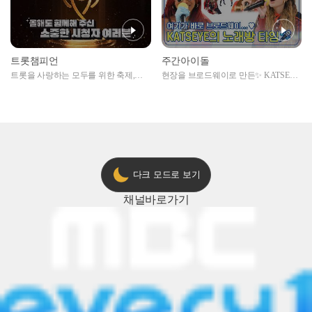
트롯챔피언
주간아이돌
트롯을 사랑하는 모두를 위한 축제,
현장을 브로드웨이로 만든✨ KATSEYE
2024 트롯챔피언 어워즈 l <트롯챔피언
의 노래방 타임🎤
> 55회 l 12월 19일 (목) 저녁 8시 MBC
ON 방송 [예고]
다크 모드로 보기
채널
바로가기