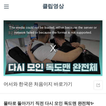
클립영상
This
is
a
The media could not be loaded, either because the server or
modal
window.
network failed or because the format is not supported.
어서와 한국은 처음이지
몰타로 돌아가기 직전 다시 모인 독도맨 완전체✨