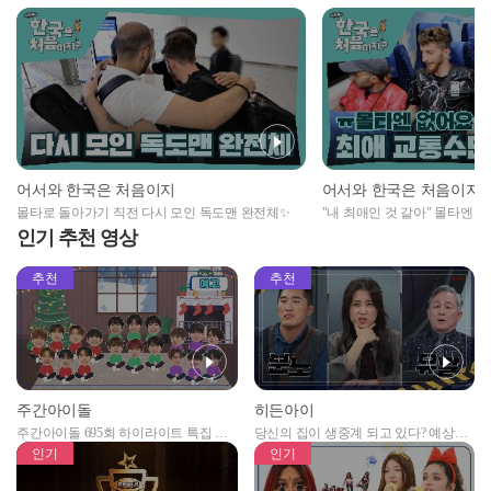
어서와 한국은 처음이지
어서와 한국은 처음이지
몰타로 돌아가기 직전 다시 모인 독도맨 완전체✨
"내 최애인 것 같아" 몰타엔 
인럽💘
인기 추천 영상
추천
추천
주간아이돌
히든아이
주간아이돌 695회 하이라이트 특집 남
당신의 집이 생중계 되고 있다? 예상치
자아이돌편 예고
못한 곳에서 일어나는 불법촬영 범죄!
인기
인기