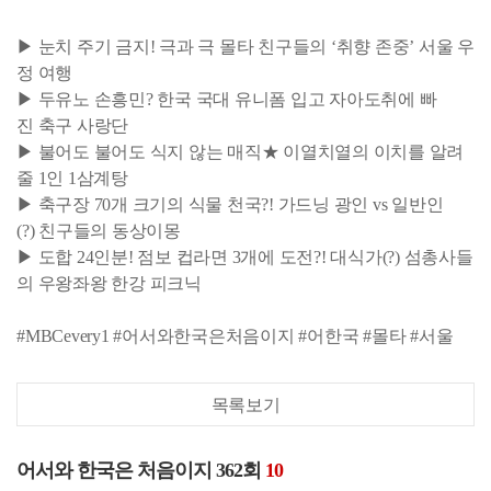
▶ 눈치 주기 금지! 극과 극 몰타 친구들의 ‘취향 존중’ 서울 우
정 여행
▶ 두유노 손흥민? 한국 국대 유니폼 입고 자아도취에 빠
진 축구 사랑단
▶ 불어도 불어도 식지 않는 매직★ 이열치열의 이치를 알려
줄 1인 1삼계탕
▶ 축구장 70개 크기의 식물 천국?! 가드닝 광인 vs 일반인
(?) 친구들의 동상이몽
▶ 도합 24인분! 점보 컵라면 3개에 도전?! 대식가(?) 섬총사들
의 우왕좌왕 한강 피크닉
#MBCevery1 #어서와한국은처음이지 #어한국 #몰타 #서울
목록보기
어서와 한국은 처음이지 362회
10