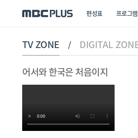
편성표
프로그램
편성표
프로그램
클립
TV ZONE
DIGITAL ZON
MBC 에브리원
방영프로그램
전체
어서와 한국은 처음이지
MBC 스포츠+
종영프로그램
MBC 드라마넷
MBC 온
MBC 엠
MBC 디지털
에브리원
ALL THE K-POP