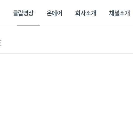
클립영상
온에어
회사소개
채널소개
영상
온에어
회사소개
채널
E
스포츠플러스
트롯869