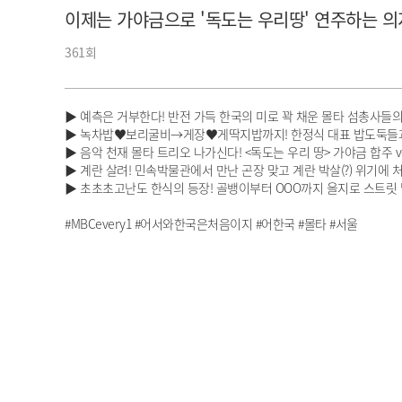
이제는 가야금으로 '독도는 우리땅' 연주하는 의
아이돌챔프
셀럽챔프
361회
▶ 예측은 거부한다! 반전 가득 한국의 미로 꽉 채운 몰타 섬총사들
▶ 녹차밥♥보리굴비→게장♥게딱지밥까지! 한정식 대표 밥도둑들
▶ 음악 천재 몰타 트리오 나가신다! <독도는 우리 땅> 가야금 합주 ve
▶ 계란 살려! 민속박물관에서 만난 곤장 맞고 계란 박살(?) 위기에 
▶ 초초초고난도 한식의 등장! 골뱅이부터 OOO까지 을지로 스트릿 
#MBCevery1 #어서와한국은처음이지 #어한국 #몰타 #서울