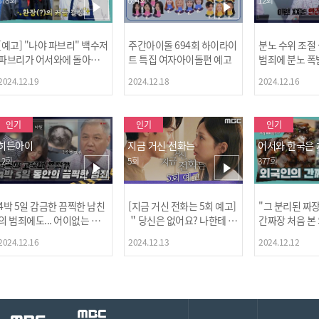
[예고] "나야 파브리" 백수저
주간아이돌 694회 하이라이
분노 수위 조절
파브리가 어서와에 돌아왔
트 특집 여자아이돌편 예고
범죄에 분노 폭
다! 파브리&레오의 환장(?)
2024.12.19
2024.12.18
2024.12.16
케미 식재료투어!
인기
인기
인기
히든아이
지금 거신 전화는
어서와 한국은
12회
5회
377회
4박 5일 감금한 끔찍한 남친
[지금 거신 전화는 5회 예고]
"그 분리된 짜
[MBC플
의 범죄에도... 어이없는 처
＂당신은 없어요? 나한테 감
간짜장 처음 본
벌에 걱정과 분노를 느낀 출
추고 있는 거＂
ㅋㅋㅋㅋ
2024.12.16
2024.12.13
2024.12.12
연자들🔥🔥🔥
[공지] 2