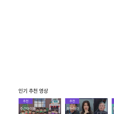
몰타백종원이 만든 소막맥
젓가락질에 재미에 빠져 비
레시피 전격 공개!🌟
빔밥도 젓가락으로 먹어버
린 몰타친구들ㅋㅋㅋㅋ
2024.08.15
2024.08.15
독도 새우 먹고 생새우 공
감사한 독도경비대분들도,
포증 극복🦐
독도 삽살개 우리도, 독도
도 잘 있어!
2024.08.15
2024.08.15
인기 추천 영상
추천
추천
주간아이돌
히든아이
695회
13회