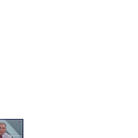
매력이야 버
" 새우머리튀
진 몰타친구들
이제는 가야금으로 '독도는
우리땅' 연주하는 의지의
몰타인🔥
 성지✨ 도로
도 삽살개
"러블리 사운드❤" 몰타 음
악사랑꾼들이 반한 K전통
악기 가야금