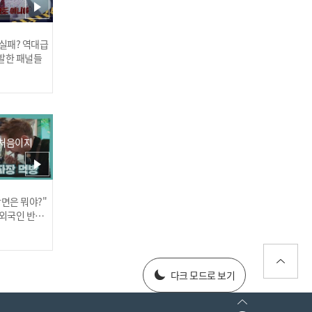
 실패? 역대급
발한 패널들
"팝콘 같아!" 한정식 솥 밥
의 마무리는 구수한 누룽
지!
 처음이지
장면은 뭐야?"
러스] 외부감사인 선임 공고
 외국인 반응
025년 재무제표
다크 모드로 보기