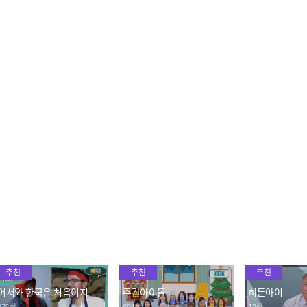
고생 끝에 낙이 올까? 봉래
우중산책 중 발견한 시원한
"한국 음식의 
폭포 원정대에게 찾아온 지
천연에어컨~💙
리는 게 없어!
옥의 계단😲
김의 맛에 빠
2024.08.15
2024.08.15
2024.08.15
🦐
"고마워요 우리나라 노래
피리 부는 사나이 독도 보
독도 인증샷의
불러줘서!" 독도에서 나누
이즈가 부르는 '독도는 우
명 표지판과 독
는 한국의 정💕
리땅'🎵
우리🐶
2024.08.15
2024.08.15
2024.08.15
추천
추천
추천
어서와 한국은 처음이지
주간아이돌
히든아이
378회
694회
12회