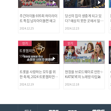
주간아이돌 695회 하이라이
당신의 집이 생중계 되고 있
트 특집 남자아이돌편 예고
다? 예상치 못한 곳에서 일어
나는 불법촬영 범죄!
2024.12.25
2024.12.23
인기
인기
트롯챔피언
주간아이돌
55회
694회
트롯을 사랑하는 모두를 위
현장을 브로드웨이로 만든✨
한 축제, 2024 트롯챔피언
KATSEYE의 노래방 타임🎤
어워즈 l <트롯챔피언> 55회
2024.12.19
2024.12.18
l 12월 19일 (목) 저녁 8시 M
BC ON 방송 [예고]