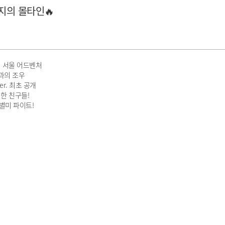
지의 몰타인🔥
의 서울 어드벤처
과의 조우
r. 최초 공개
처한 친구들!
별미 파이트!