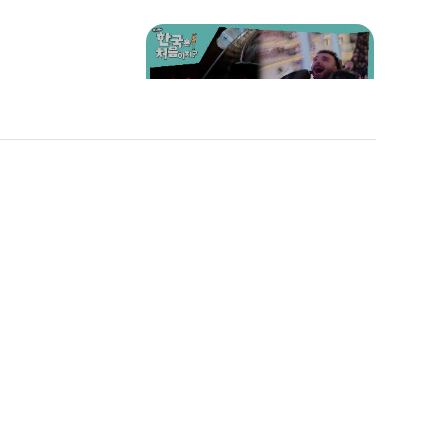
친구들👍
놀이기구가 무서울 땐 냅다
노래 부르기~🎙
청양고추맛 K놀이기구에
 BUT 현
잇몸 대방출😁
기ㅋㅋㅋㅋ