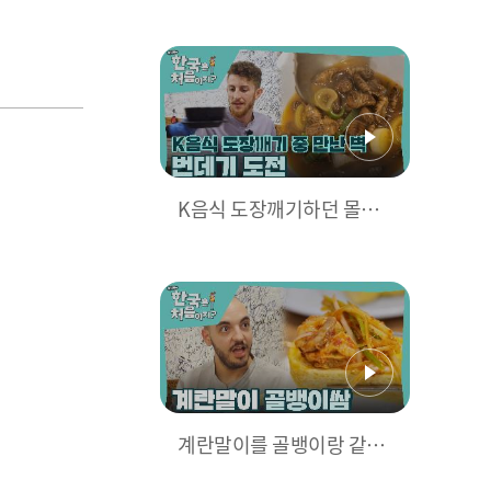
예고] ＂이제부터 닥치는
대로 알아내고 찾아낼 거예
요
K음식 도장깨기하던 몰타
친구들에게 닥친 번데기 너
라는 위기...★
계란말이를 골뱅이랑 같
이?! 골뱅이쌈에 반한 몰타