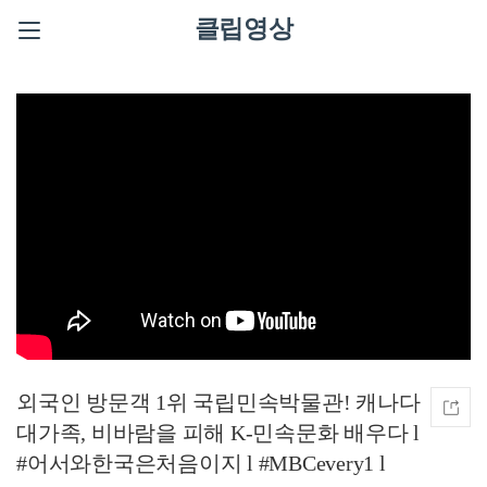
클립영상
외국인 방문객 1위 국립민속박물관! 캐나다
대가족, 비바람을 피해 K-민속문화 배우다 l
#어서와한국은처음이지 l #MBCevery1 l