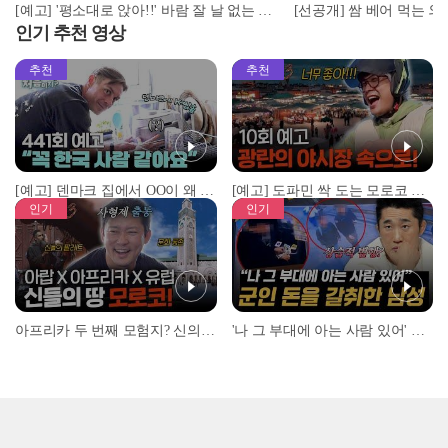
[예고] '평소대로 앉아!!' 바람 잘 날 없는 사 남매의 여행에 엄마 드디어 폭발?!🚨
인기 추천 영상
추천
추천
[예고] 덴마크 집에서 OO이 왜 나와...? 이상할 정도로 한국을 사랑하는 우리 형을 제보합니다!
[예고] 도파민 싹 도는 모로코 야시장 투어!
인기
인기
아프리카 두 번째 모험지? 신의 땅 ‘모로코’✈️ l #위대한가이드3 l #MBCevery1 l EP.9
'나 그 부대에 아는 사람 있어' 아들뻘 군인에게 접근한 남성 l #히든아이 l #MBCevery1 l EP.94