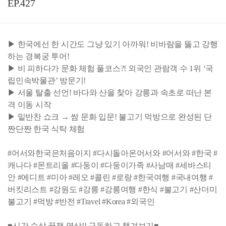
EP.427
▶ 한국에선 한 시간도 그냥 있기 아까워! 비바람을 뚫고 강행
하는 경복궁 투어!
▶ 비 피하다가 문화 체험 풀코스?! 외국인 관람객 수 1위 ‘국
립민속박물관’ 방문기!
▶ 서울 탈출 선언! 바다와 산을 찾아 강릉과 속초로 떠난 본
격 이동 시작
▶ 밑반찬 쇼크 → 쌈 문화 입문! 불고기 먹방으로 완성된 단
짠단짠 한국 식탁 체험
#어서와한국은처음이지 #다시돌아온어서와 #어서와 #한국 #
캐나다 #몬트리올 #다둥이 #다둥이가족 #사남매 #세바스티
안 #에디트 #미아 #레오 #콜린 #로랑 #한국여행 #국내여행 #
버킷리스트 #강원도 #강릉 #강릉여행 #한식 #불고기 #산더미
불고기 #먹방 #반전 #Travel #Korea #외국인
♥시간 순삭 꿀잼 영상!! 구독하고 챙겨보기♥