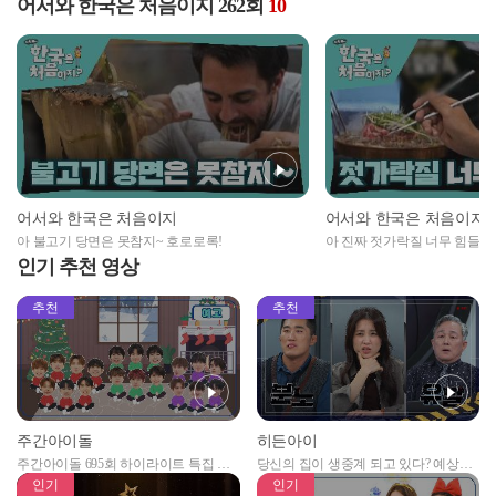
어서와 한국은 처음이지 262회
10
어서와 한국은 처음이지
어서와 한국은 처음이지
아 불고기 당면은 못참지~ 호로로록!
아 진짜 젓가락질 너무 힘들어 ㅠ_
풍먹방)
인기 추천 영상
추천
추천
주간아이돌
히든아이
주간아이돌 695회 하이라이트 특집 남
당신의 집이 생중계 되고 있다? 예상치
자아이돌편 예고
못한 곳에서 일어나는 불법촬영 범죄!
인기
인기