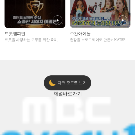
트롯챔피언
주간아이돌
트롯을 사랑하는 모두를 위한 축제,
현장을 브로드웨이로 만든✨ KATSEYE
2024 트롯챔피언 어워즈 l <트롯챔피언
의 노래방 타임🎤
> 55회 l 12월 19일 (목) 저녁 8시 MBC
ON 방송 [예고]
다크 모드로 보기
채널
바로가기