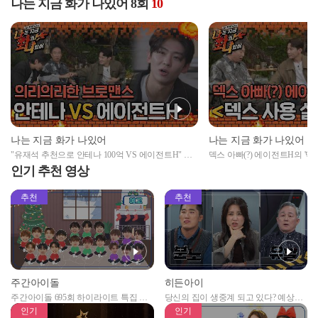
나는 지금 화가 나있어 8회
10
나는 지금 화가 나있어
나는 지금 화가 나있어
"유재석 추천으로 안테나 100억 VS 에이전트H" 한
덱스 아빠(?) 에이전트H의 '덱
의리하는 덱스의 선택은?
인기 추천 영상
추천
추천
주간아이돌
히든아이
주간아이돌 695회 하이라이트 특집 남
당신의 집이 생중계 되고 있다? 예상치
자아이돌편 예고
못한 곳에서 일어나는 불법촬영 범죄!
인기
인기