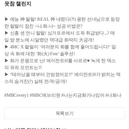
웃참 챌린지
▶ 예능 神 랄랄! REAL 神 내렸다(?!) 용한 선녀님으로 등장
한 랄랄이 점친 <나.화.나> 성공 비법은?
▶ 신흥 센 언니 랄랄! 싱가포르에서 도둑 취급받다...? 매
일 밤 분노에 시달렸던 역대급 화딱지 大공개!
▶ 4MC X 랄랄이 ‘여러분의 화를 함께 풀어드립니다!’ 일
상 속 화에 대한 ‘화(火) Free' 솔루션!
▶ 화가 온몸으로 난! 에이전트H를 사르르♥ 녹게 한 덱스
의 유죄 모먼트는?!
▶ "태어났을 때부터 건방졌어요!!" 에이전트H가 밝히는 덱
스의 숨겨진(?) 실체 전/격/공/개!
#MBCevery1 #MBC에브리원 #나는지금화가나있어 #나화나
목록보기