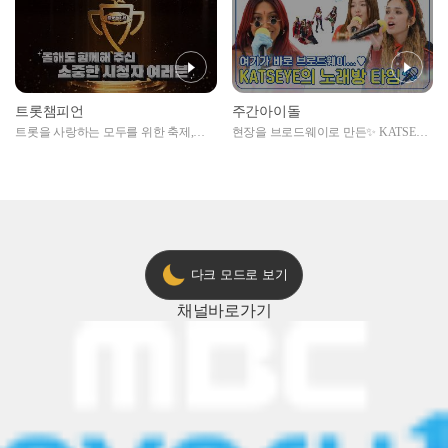
트롯챔피언
주간아이돌
트롯을 사랑하는 모두를 위한 축제,
현장을 브로드웨이로 만든✨ KATSEYE
2024 트롯챔피언 어워즈 l <트롯챔피언
의 노래방 타임🎤
> 55회 l 12월 19일 (목) 저녁 8시 MBC
ON 방송 [예고]
다크 모드로 보기
채널
바로가기