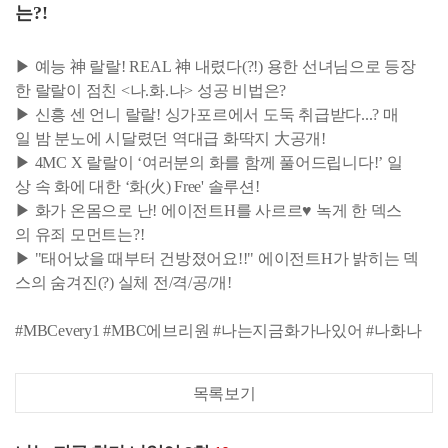
는?!
▶ 예능 神 랄랄! REAL 神 내렸다(?!) 용한 선녀님으로 등장
한 랄랄이 점친 <나.화.나> 성공 비법은?
▶ 신흥 센 언니 랄랄! 싱가포르에서 도둑 취급받다...? 매
일 밤 분노에 시달렸던 역대급 화딱지 大공개!
▶ 4MC X 랄랄이 ‘여러분의 화를 함께 풀어드립니다!’ 일
상 속 화에 대한 ‘화(火) Free' 솔루션!
▶ 화가 온몸으로 난! 에이전트H를 사르르♥ 녹게 한 덱스
의 유죄 모먼트는?!
▶ "태어났을 때부터 건방졌어요!!" 에이전트H가 밝히는 덱
스의 숨겨진(?) 실체 전/격/공/개!
#MBCevery1 #MBC에브리원 #나는지금화가나있어 #나화나
목록보기