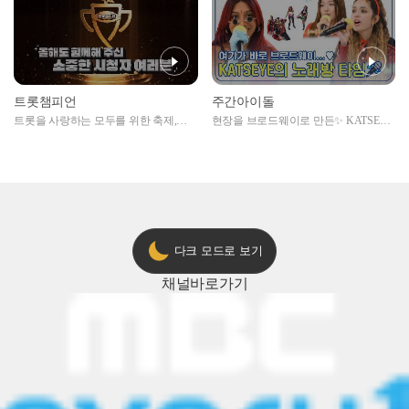
트롯챔피언
주간아이돌
트롯을 사랑하는 모두를 위한 축제,
현장을 브로드웨이로 만든✨ KATSEYE
2024 트롯챔피언 어워즈 l <트롯챔피언
의 노래방 타임🎤
> 55회 l 12월 19일 (목) 저녁 8시 MBC
ON 방송 [예고]
다크 모드로 보기
채널
바로가기