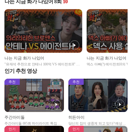
나는 지금 화가 나있어 8회
10
나는 지금 화가 나있어
나는 지금 화가 나있어
"유재석 추천으로 안테나 100억 VS 에이전트H" 한
덱스 아빠(?) 에이전트H의 '덱
의리하는 덱스의 선택은?
인기 추천 영상
추천
추천
주간아이돌
히든아이
주간아이돌 695회 하이라이트 특집 남
당신의 집이 생중계 되고 있다? 예상치
자아이돌편 예고
못한 곳에서 일어나는 불법촬영 범죄!
인기
인기