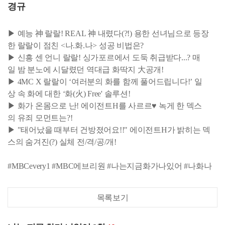
경규
▶ 예능 神 랄랄! REAL 神 내렸다(?!) 용한 선녀님으로 등장
한 랄랄이 점친 <나.화.나> 성공 비법은?
▶ 신흥 센 언니 랄랄! 싱가포르에서 도둑 취급받다...? 매
일 밤 분노에 시달렸던 역대급 화딱지 大공개!
▶ 4MC X 랄랄이 ‘여러분의 화를 함께 풀어드립니다!’ 일
상 속 화에 대한 ‘화(火) Free' 솔루션!
▶ 화가 온몸으로 난! 에이전트H를 사르르♥ 녹게 한 덱스
의 유죄 모먼트는?!
▶ "태어났을 때부터 건방졌어요!!" 에이전트H가 밝히는 덱
스의 숨겨진(?) 실체 전/격/공/개!
#MBCevery1 #MBC에브리원 #나는지금화가나있어 #나화나
목록보기