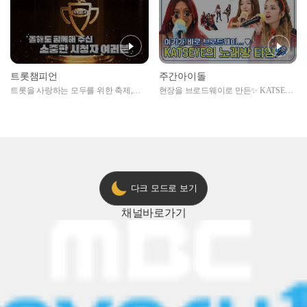
트롯챔피언
주간아이돌
트롯을 사랑하는 모두를 위한 축제,
현장을 브로드웨이로 만든✨ KATSEYE
2024 트롯챔피언 어워즈 l <트롯챔피언
의 노래방 타임🎤
> 55회 l 12월 19일 (목) 저녁 8시 MBC
ON 방송 [예고]
다크 모드로 보기
채널
바로가기