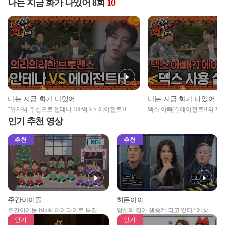
나는 지금 화가 나있어 8회
10
나는 지금 화가 나있어
나는 지금 화가 나있어
"유재석 추천으로 안테나 100억 VS 에이전트H" 한
덱스 아빠(?) 에이전트H의 '덱
의리하는 덱스의 선택은?
인기 추천 영상
추천
추천
주간아이돌
히든아이
주간아이돌 695회 하이라이트 특집 남
당신의 집이 생중계 되고 있다? 예상치
자아이돌편 예고
못한 곳에서 일어나는 불법촬영 범죄!
인기
인기