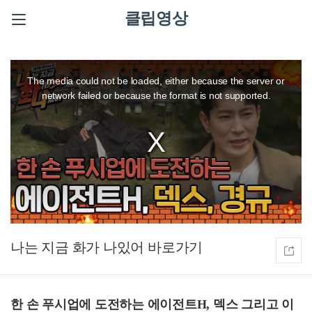
클립영상
This
is
a
The media could not be loaded, either because the server or
modal
window.
network failed or because the format is not supported.
나는 지금 화가 나있어
한 손 푸시업에 도전하는 에이전트H, 덱스 그리고 이