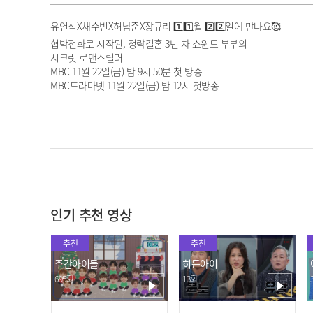
유연석X채수빈X허남준X장규리 1️⃣1️⃣월 2️⃣2️⃣일에 만나요🥰
협박전화로 시작된, 정략결혼 3년 차 쇼윈도 부부의
시크릿 로맨스릴러
MBC 11월 22일(금) 밤 9시 50분 첫 방송
MBC드라마넷 11월 22일(금) 밤 12시 첫방송
인기 추천 영상
추천
추천
주간아이돌
히든아이
695회
13회