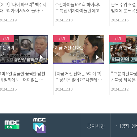
[예고] "나야 파브리" 백수저
주간아이돌 694회 하이라이
분노 수위 조절
파브리가 어서와에 돌아왔
트 특집 여자아이돌편 예고
범죄에 분노 폭
다! 파브리&레오의 환장(?)
2024.12.19
2024.12.18
2024.12.16
케미 식재료투어!
인기
인기
인기
히든아이
지금 거신 전화는
어서와 한국은
12회
5회
377회
4박 5일 감금한 끔찍한 남친
[지금 거신 전화는 5회 예고]
"그 분리된 짜
[MBC플
의 범죄에도... 어이없는 처
＂당신은 없어요? 나한테 감
간짜장 처음 본
벌에 걱정과 분노를 느낀 출
추고 있는 거＂
ㅋㅋㅋㅋ
2024.12.16
2024.12.13
2024.12.12
연자들🔥🔥🔥
[공지] 2
공지사항
[공지] 