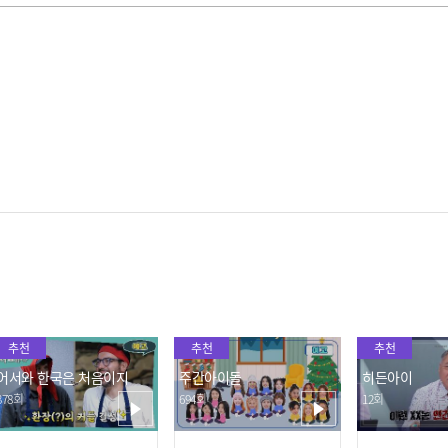
추천
추천
추천
어서와 한국은 처음이지
주간아이돌
히든아이
378회
694회
12회