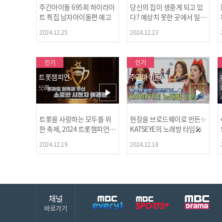
주간아이돌 695회 하이라이
당신의 집이 생중계 되고 있
트 특집 남자아이돌편 예고
다? 예상치 못한 곳에서 일어
나는 불법촬영 범죄!
2024.12.25
2024.12.23
인기
인기
트롯챔피언
주간아이돌
55회
694회
트롯을 사랑하는 모두를 위
현장을 브로드웨이로 만든✨
한 축제, 2024 트롯챔피언
KATSEYE의 노래방 타임🎤
어워즈 l <트롯챔피언> 55회
2024.12.19
2024.12.18
l 12월 19일 (목) 저녁 8시 M
BC ON 방송 [예고]
채널
바로가기