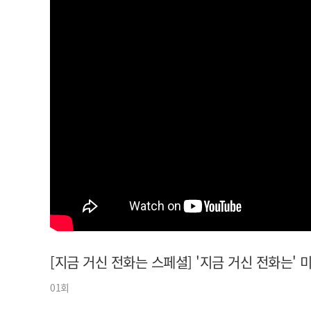
아이돌챔프
셀럽챔프
[지금 거신 전화는 스페셜] '지금 거신 전화는'
01회