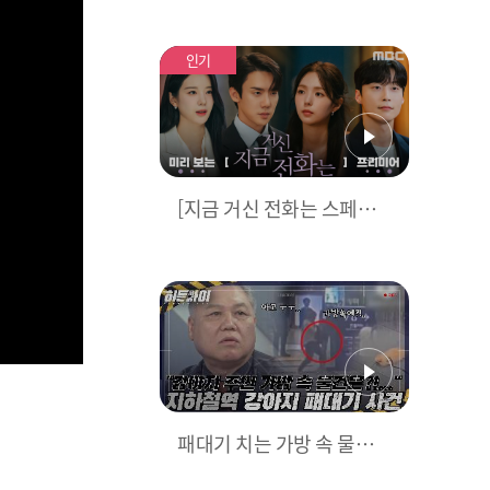
고] ＂나쁜 꿈 꿨다고 생각
해. 다 잊어＂
인기
[지금 거신 전화는 스페셜]
'지금 거신 전화는' 미리보
는 프리미어 영상
패대기 치는 가방 속 물건의
정체는 강아지? 주인이란