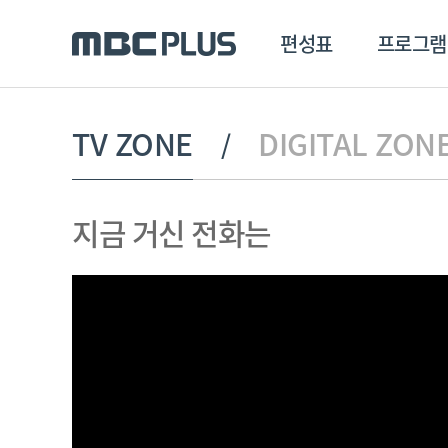
편성표
프로그램
편성표
프로그램
클립
TV ZONE
DIGITAL ZON
MBC 에브리원
방영프로그램
전체
지금 거신 전화는
MBC 스포츠+
종영프로그램
MBC 드라마넷
MBC 온
MBC 엠
MBC 디지털
에브리원
ALL THE K-POP