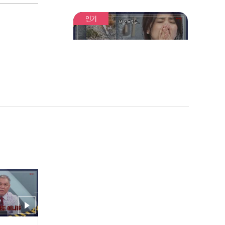
이름의 학대범
인기
눈뜨고 보기 힘든 장면들의
연속 동물학대 N번방 사태
😲
후원받으려고 반려견 학
대? 끔찍한 유튜버의 만행
ㅜㅜ