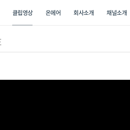
클립영상
온에어
회사소개
채널소개
영상
온에어
회사소개
채널
E
스포츠플러스
트롯869