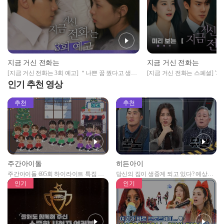
지금 거신 전화는
지금 거신 전화는
[지금 거신 전화는 3회 예고] ＂나쁜 꿈 꿨다고 생각
[지금 거신 전화는 스페셜] '지
해. 다 잊어＂
보는 프리미어 영상
인기 추천 영상
추천
추천
주간아이돌
히든아이
주간아이돌 695회 하이라이트 특집 남
당신의 집이 생중계 되고 있다? 예상치
자아이돌편 예고
못한 곳에서 일어나는 불법촬영 범죄!
인기
인기