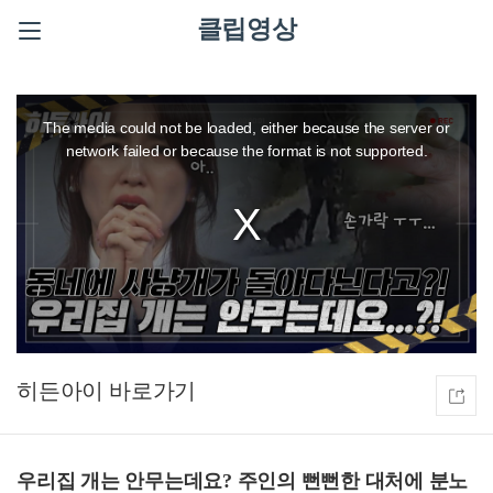
클립영상
This
is
a
The media could not be loaded, either because the server or
modal
window.
network failed or because the format is not supported.
히든아이
우리집 개는 안무는데요? 주인의 뻔뻔한 대처에 분노