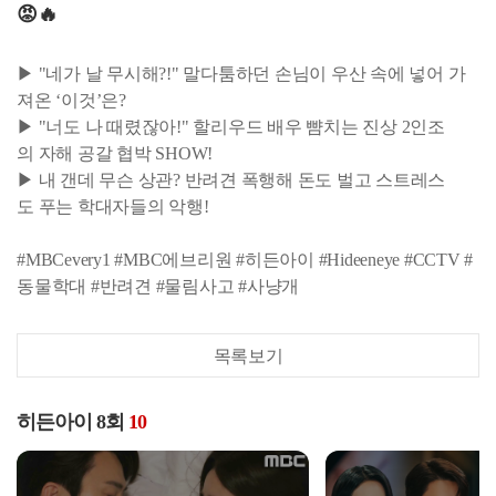
😡🔥
▶ "네가 날 무시해?!" 말다툼하던 손님이 우산 속에 넣어 가
져온 ‘이것’은?
▶ "너도 나 때렸잖아!" 할리우드 배우 뺨치는 진상 2인조
의 자해 공갈 협박 SHOW!
▶ 내 갠데 무슨 상관? 반려견 폭행해 돈도 벌고 스트레스
도 푸는 학대자들의 악행!
#MBCevery1 #MBC에브리원 #히든아이 #Hideeneye #CCTV #
동물학대 #반려견 #물림사고 #사냥개
목록보기
히든아이 8회
10