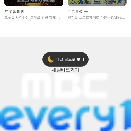
트롯챔피언
주간아이돌
트롯을 사랑하는 모두를 위한 축제,
현장을 브로드웨이로 만든✨ KATSEYE
2024 트롯챔피언 어워즈 l <트롯챔피언
의 노래방 타임🎤
> 55회 l 12월 19일 (목) 저녁 8시 MBC
ON 방송 [예고]
다크 모드로 보기
채널
바로가기