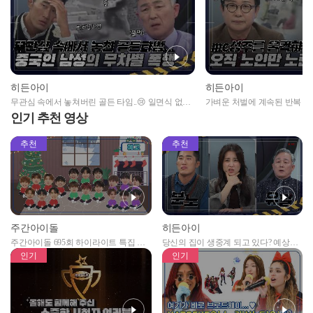
히든아이
히든아이
무관심 속에서 놓쳐버린 골든 타임..😢 일면식 없는
가벼운 처벌에 계속된 반복 범
노인들을 향한 중국인 남성의 무차별 폭행
게 한 실버 사냥꾼의 만행
인기 추천 영상
추천
추천
주간아이돌
히든아이
주간아이돌 695회 하이라이트 특집 남
당신의 집이 생중계 되고 있다? 예상치
자아이돌편 예고
못한 곳에서 일어나는 불법촬영 범죄!
인기
인기