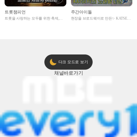
트롯챔피언
주간아이돌
트롯을 사랑하는 모두를 위한 축제,
현장을 브로드웨이로 만든✨ KATSEYE
2024 트롯챔피언 어워즈 l <트롯챔피언
의 노래방 타임🎤
> 55회 l 12월 19일 (목) 저녁 8시 MBC
ON 방송 [예고]
다크 모드로 보기
채널
바로가기