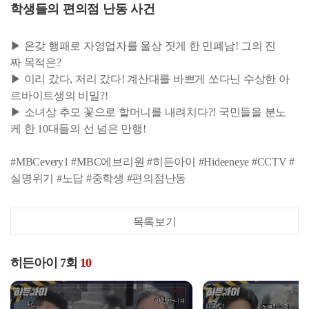
학생들의 편의점 난동 사건
▶ 온갖 행패로 자영업자를 울상 짓게 한 민폐남! 그의 진
짜 목적은?
▶ 이리 갔다, 저리 갔다! 계산대를 바쁘게 쏘다닌 수상한 아
르바이트생의 비밀?!
▶ 소녀상 추모 꽃으로 할머니를 내려치다?! 국민들을 분노
케 한 10대들의 선 넘은 만행!
#MBCevery1 #MBC에브리원 #히든아이 #Hideeneye #CCTV #
실명위기 #노답 #중학생 #편의점난동
목록보기
히든아이 7회
10