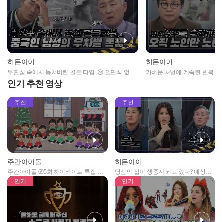
히든아이
히든아이
무관심 속에서 놓쳐버린 골든 타임..😢 일면식 없는
가벼운 처벌에 계속된 반복 범
노인들을 향한 중국인 남성의 무차별 폭행
게 한 실버 사냥꾼의 만행
인기 추천 영상
추천
추천
주간아이돌
히든아이
주간아이돌 695회 하이라이트 특집 남
당신의 집이 생중계 되고 있다? 예상치
자아이돌편 예고
못한 곳에서 일어나는 불법촬영 범죄!
인기
인기