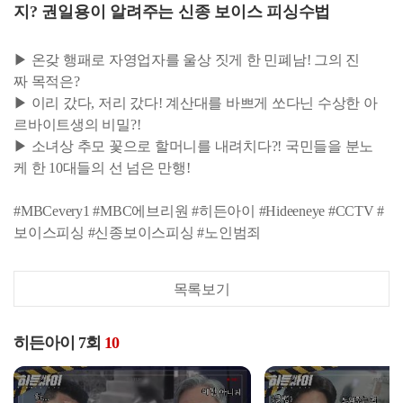
지? 권일용이 알려주는 신종 보이스 피싱수법
▶ 온갖 행패로 자영업자를 울상 짓게 한 민폐남! 그의 진
짜 목적은?
▶ 이리 갔다, 저리 갔다! 계산대를 바쁘게 쏘다닌 수상한 아
르바이트생의 비밀?!
▶ 소녀상 추모 꽃으로 할머니를 내려치다?! 국민들을 분노
케 한 10대들의 선 넘은 만행!
#MBCevery1 #MBC에브리원 #히든아이 #Hideeneye #CCTV #
보이스피싱 #신종보이스피싱 #노인범죄
목록보기
히든아이 7회
10