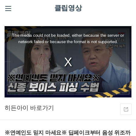
클립영상
This
is
a
The media could not be loaded, either because the server or
modal
window.
network failed or because the format is not supported.
히든아이
※연예인도 믿지 마세요※ 딥페이크부터 음성 위조까