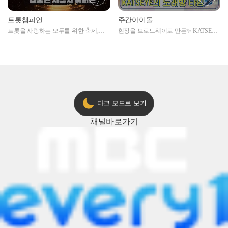
트롯챔피언
주간아이돌
트롯을 사랑하는 모두를 위한 축제,
현장을 브로드웨이로 만든✨ KATSEYE
2024 트롯챔피언 어워즈 l <트롯챔피언
의 노래방 타임🎤
> 55회 l 12월 19일 (목) 저녁 8시 MBC
ON 방송 [예고]
다크 모드로 보기
채널
바로가기