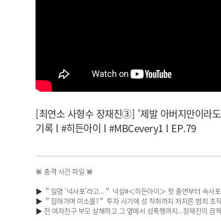
아이돌챔프
셀럽챔프
[최연소 사형수 장재진③] '제발 아버지만이라도.
기록 l #히든아이 l #MBCevery1 l EP.79
🚨 충격 사건 파일 🚨
▶ ＂일명 ‘넉사포’라고...＂ 넉살#＜히든아이＞ 첫 출연부터 속사포 
▶ ＂잡혀가며 미소를?＂ 투자 사기에 성 착취까지 저지른 범죄 조직#
▶ 전 여자친구 부모 살해하고 그 옆에서 성폭행까지...장재진의 끔