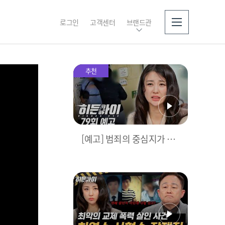
로그인
고객센터
브랜드관
소개
추천
[예고] 범죄의 중심지가 된
캄보디아, 알고 보니 가해
자는 한국인?!