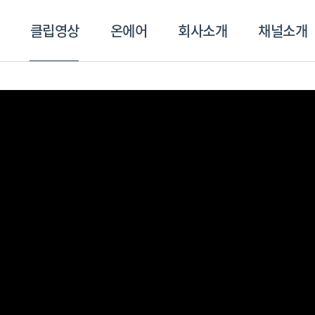
클립영상
온에어
회사소개
채널소개
영상
온에어
회사소개
채널
스포츠플러스
트롯869