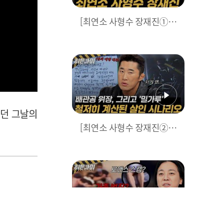
[최연소 사형수 장재진①]
데이트 폭력이 불러온 최악
의 사건, 한 가족을 파멸시
킨 살인마 장재진의 충격적
인 범행 동기 l #히든아이 l
#MBCevery1 l EP.79
했던 그날의
[최연소 사형수 장재진②]
'잠깐 점검 좀 할게요' 대사
까지 외운 살인마, 공구함
속 밀가루의 소름 돋는 용도
l #히든아이 l #MBCevery1
l EP.79