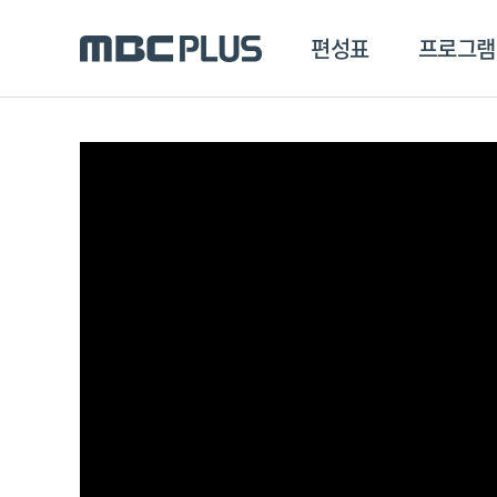
편성표
프로그램
편성표
프로그램
클립
MBC 에브리원
방영프로그램
전체
MBC 스포츠+
종영프로그램
MBC 드라마넷
MBC 온
MBC 엠
MBC 디지털
에브리원
ALL THE K-POP