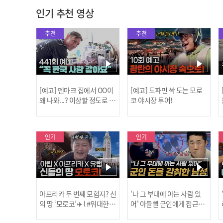
인기 추천 영상
추천
추천
[예고] 덴마크 집에서 OO이
[예고] 도파민 싹 도는 모로
왜 나와...? 이상할 정도로 한
코 야시장 투어!
국을 사랑하는 우리 형을 제
보합니다!
인기
인기
아프리카 두 번째 모험지? 신
'나 그 부대에 아는 사람 있
의 땅 ‘모로코’✈️ l #위대한가
어' 아들뻘 군인에게 접근한
남성 l #히든아이 l #MBCev
닭
이드3 l #MBCevery1 l EP.9