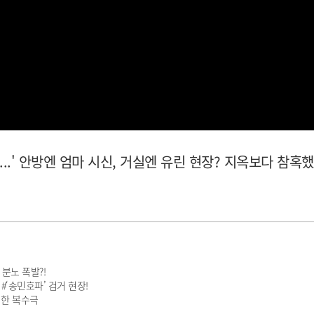
..' 안방엔 엄마 시신, 거실엔 유린 현장? 지옥보다 참혹
분노 폭발?!
‘송민호파’ 검거 현장!
찍한 복수극