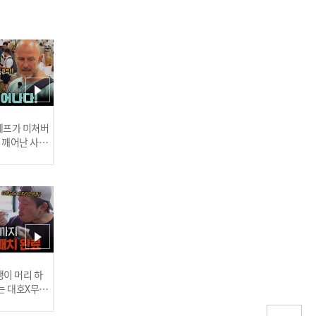
범죄는 예고 없이 발생한다
🔍 우스운 꼴 당한 범인들!
ㅋㅋ l #히든아이 l #MBCev
ery1 l EP.79
 셰프가 미쳐버
이 깨어난 사건
[최연소 사형수 장재진④]
8시간의 감금과 탈출, 그리
고 살인마의 낮잠... 경찰 체
포 당시 장재진의 상태 l #
히든아이 l #MBCevery1 l
EP.79
러스] 외부감사인 선임 공고
이 머리 하
는 대호X무진
 l #MBCev
[최연소 사형수 장재진③]