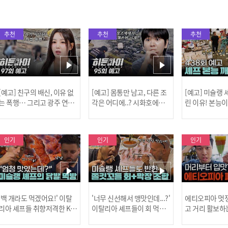
추천
추천
추천
[예고] 친구의 배신, 이유 없
[예고] 몸통만 남고, 다른 조
[예고] 미슐랭
는 폭행… 그리고 광주 연속
각은 어디에..? 시화호에서
린 이유! 본능
살인 사건의 진실!
드러난 충격적인 토막 살인
은?
사건!
인기
인기
인기
[MBC플
'백 개라도 먹겠어요!' 이탈
'너무 신선해서 맹맛인데...?'
에티오피아 멋쟁
리아 셰프들 취향저격한 K-
이탈리아 셰프들이 회 먹다
고 거리 활보하
발! l #어서와한국은처음
막장에 빠진 이유 l #어서와
l #위대한가이드3