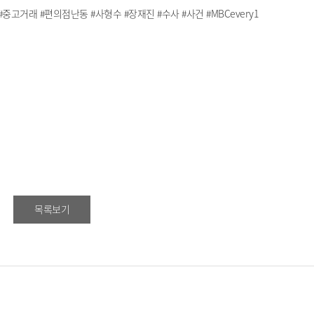
고거래 #편의점난동 #사형수 #장재진 #수사 #사건 #MBCevery1
목록보기