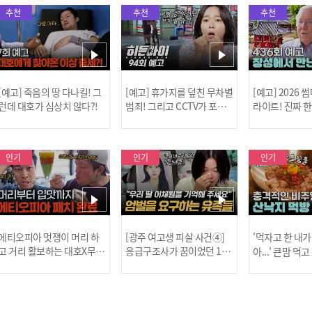
추천
추천
추천
[예고] 죽음의 땅 다나킬! 그
[예고] 휴가지를 덮친 무차별
[예고] 2026
런데 대호가 심상치 않다?!
범죄! 그리고 CCTV가 포착
라이트! 진짜 
한 충격적 골프장 납치 사건!
한 특강이 펼쳐
인기
인기
인기
[MBC플
에티오피아 멋쟁이 머리 하
[광주 여고생 피살 사건④]
'먹자고 한 내가
고 거리 활보하는 대호X무진
응급구조사가 꿈이었던 17
아...' 큰맘 먹
l #위대한가이드3 l #MBCev
살 이채원, 살인마 장윤기가
낙지 먹방! l 
ery1 l EP.6
앗아간 꿈 l #히든아이 l #MB
처음이지 l #MBC
[공지] 2
Cevery1 l EP.93
P.435