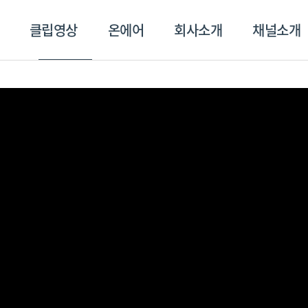
클립영상
온에어
회사소개
채널소개
영상
온에어
회사소개
채널
스포츠플러스
트롯869