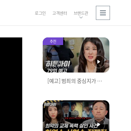
로그인
고객센터
브랜드관
소개
추천
[예고] 범죄의 중심지가 된
캄보디아, 알고 보니 가해
자는 한국인?!