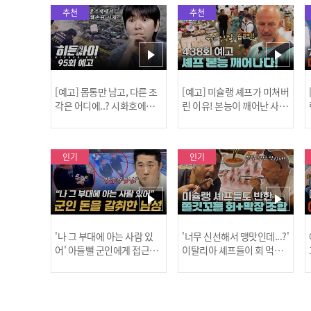
추천
추천
[예고] 몸통만 남고, 다른 조
[예고] 미슐랭 셰프가 미쳐버
각은 어디에..? 시화호에서
린 이유! 본능이 깨어난 사건
드러난 충격적인 토막 살인
은?
사건!
인기
인기
'나 그 부대에 아는 사람 있
'너무 신선해서 맹맛인데...?'
어' 아들뻘 군인에게 접근한
이탈리아 셰프들이 회 먹다
남성 l #히든아이 l #MBCev
막장에 빠진 이유 l #어서와
ery1 l EP.94
한국은처음이지 l #MBCeve
ry1 l EP.437