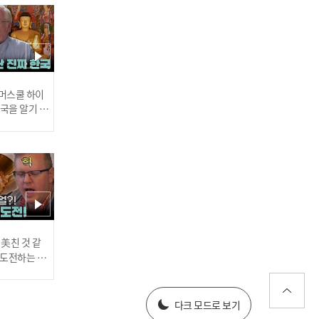
범죄는 예고 없이 발생한다
🔍 우스운 꼴 당한 범인들!
ㅋㅋ l #히든아이 l #MBCev
ery1 l EP.79
 썸머스쿨 하이
한국을 알기 위
진다
[최연소 사형수 장재진④]
8시간의 감금과 탈출, 그리
고 살인마의 낮잠... 경찰 체
포 당시 장재진의 상태 l #
히든아이 l #MBCevery1 l
러스] 외부감사인 선임 공고
 美친 것 같
EP.79
고 도전하는 산
#어서와한국은
every1 l E
025년 재무제표
다크 모드로 보기
[최연소 사형수 장재진③]