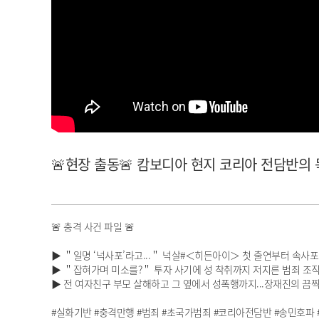
아이돌챔프
셀럽챔프
🚨현장 출동🚨 캄보디아 현지 코리아 전담반의 목숨 건
🚨 충격 사건 파일 🚨
▶ ＂일명 ‘넉사포’라고...＂ 넉살#＜히든아이＞ 첫 출연부터 속사포 
▶ ＂잡혀가며 미소를?＂ 투자 사기에 성 착취까지 저지른 범죄 조직#
▶ 전 여자친구 부모 살해하고 그 옆에서 성폭행까지...장재진의 끔
#실화기반 #충격만행 #범죄 #초국가범죄 #코리아전담반 #송민호파 #중