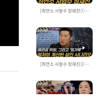
[최연소 사형수 장재진①]
데이트 폭력이 불러온 최악
의 사건, 한 가족을 파멸시
킨 살인마 장재진의 충격적
인 범행 동기 l #히든아이 l
#MBCevery1 l EP.79
[최연소 사형수 장재진②]
'잠깐 점검 좀 할게요' 대사
까지 외운 살인마, 공구함
속 밀가루의 소름 돋는 용도
l #히든아이 l #MBCevery1
l EP.79