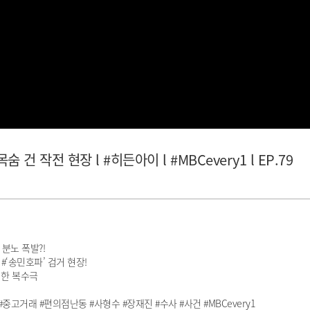
 작전 현장 l #히든아이 l #MBCevery1 l EP.79
분노 폭발?!
‘송민호파’ 검거 현장!
찍한 복수극
고거래 #편의점난동 #사형수 #장재진 #수사 #사건 #MBCevery1