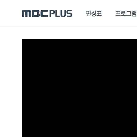
편성표
프로그램
편성표
프로그램
클립
MBC 에브리원
방영프로그램
전체
MBC 스포츠+
종영프로그램
MBC 드라마넷
MBC 온
MBC 엠
MBC 디지털
에브리원
ALL THE K-POP