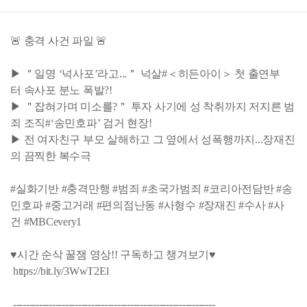
🚨 충격 사건 파일 🚨
▶ ＂일명 ‘넉사포’라고...＂ 넉살#＜히든아이＞ 첫 출연부
터 속사포 분노 폭발?!
▶ ＂잡혀가며 미소를?＂ 투자 사기에 성 착취까지 저지른 범
죄 조직#‘송민호파’ 검거 현장!
▶ 전 여자친구 부모 살해하고 그 옆에서 성폭행까지...장재진
의 끔찍한 복수극
#실화기반 #충격만행 #범죄 #초국가범죄 #코리아전담반 #송
민호파 #중고거래 #편의점난동 #사형수 #장재진 #수사 #사
건 #MBCevery1
♥시간 순삭 꿀잼 영상!! 구독하고 챙겨보기♥
https://bit.ly/3WwT2El
--------------------------------------------------------------