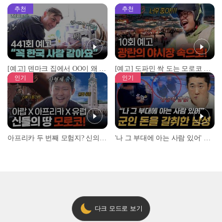
추천
추천
[예고] 덴마크 집에서 OO이 왜 나와...? 이상할 정도로 한국을 사랑하는 우리 형을 제보합니다!
[예고] 도파민 싹 도는 모로코 야시장 투어!
인기
인기
아프리카 두 번째 모험지? 신의 땅 ‘모로코’✈️ l #위대한가이드3 l #MBCevery1 l EP.9
'나 그 부대에 아는 사람 있어' 아들뻘 군인에게 접근한 남성 l #히든아이 l #MBCevery1 l EP.94
다크 모드로 보기