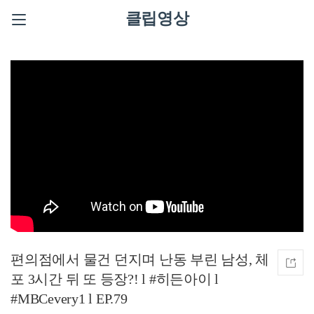
클립영상
편의점에서 물건 던지며 난동 부린 남성, 체
포 3시간 뒤 또 등장?! l #히든아이 l
#MBCevery1 l EP.79