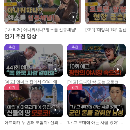
[1차 티저] 아나뭐하나? 엠스플 신규채널! (구독 안하나?) I #아나뭐하나 #엠스플 #아나운서 #김선신 #박지영
인기 추천 영상
추천
추천
[예고] 덴마크 집에서 OO이 왜 나와...? 이상할 정도로 한국을 사랑하는 우리 형을 제보합니다!
[예고] 도파민 싹 도는 모로코 야시장 투어!
인기
인기
아프리카 두 번째 모험지? 신의 땅 ‘모로코’✈️ l #위대한가이드3 l #MBCevery1 l EP.9
'나 그 부대에 아는 사람 있어' 아들뻘 군인에게 접근한 남성 l #히든아이 l #MBCevery1 l EP.94