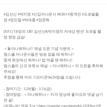
#김선신 #박지영 #신입아나운서 #KBO #중계진 #프로필촬
영 #정민철 #박재홍 #양준혁
[EP.1] '대망의 1화! 김선신&박지영의 저세상 텐션' 프로필 촬
영 현장 급습!
＜🎤아나뭐하나⚾ 채널 오픈 기념 이벤트＞
엠스플 아나운서들은 방송 없을 때 뭐하나?
중계 현장에선 뭐하나? 밥 먹을 땐 뭐하나?
엠스플의 신규 유튜브 채널 ＜아나뭐하나＞의 오픈을 축하해
주세요!
추첨을 통해 커피 기프티콘☕(20명)을 드립니다
- 참여기간 : 3.20(월) - 3.31(금)
- 참여방법 : ＜아나뭐하나＞ 티저 영상에 좋아요와 댓글 남기
면 끝!
(커뮤니티 댓글 X) 👉https://youtube.com/shorts/thI-192F8qs (댓