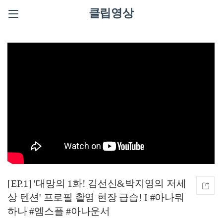
클립영상
[EP.1] '대망의 1화! 김선신&박지영의 저세
상 텐션' 프로필 촬영 현장 급습! I #아나뭐
하나 #엠스플 #아나운서