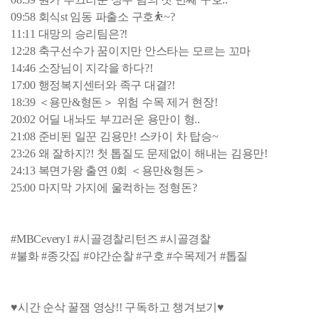
09:58 회식st 임동 파출소 구호⛹~?
11:11 대망의 승리팀은?!
12:28 축구선수가 꿈이지만 안스타는 모르는 꼬마
14:46 소장님이 지각을 하다?!
17:00 행정복지센터와 족구 대결?!
18:39 ＜용만&형돈＞ 위험 수목 제거 현장!
20:02 어딜 내놔도 부끄러운 용만이 형..
21:08 준비된 일꾼 김용만! 스카이 차 탑승~
23:26 왜 잘하지?! 첫 톱질도 문제없이 해내는 김용만!
24:13 복면가왕 출연 0회 ＜용만&형돈＞
25:00 마지막 가지에 울컥하는 정형돈?
#MBCevery1 #시골경찰리턴즈 #시골경찰
#불화 #종갓집 #야간순찰 #구호 #수목제거 #톱질
♥시간 순삭 꿀잼 영상!! 구독하고 챙겨보기♥