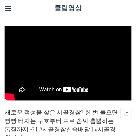
클립영상
새로운 적성을 찾은 시골경찰? 한 번 들으면
빵빵 터지는 구호부터 프로 솜씨 뿜뿜하는
톱질까지~? l #시골경찰신속배달 l #시골경