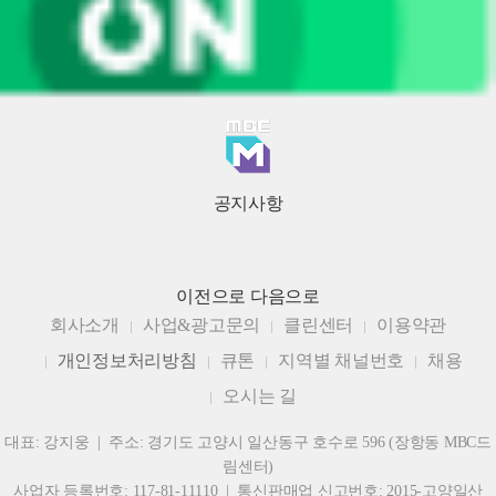
공지사항
이전으로
다음으로
회사소개
사업&광고문의
클린센터
이용약관
개인정보처리방침
큐톤
지역별 채널번호
채용
오시는 길
대표: 강지웅 | 주소: 경기도 고양시 일산동구 호수로 596 (장항동 MBC드
림센터)
사업자 등록번호: 117-81-11110 | 통신판매업 신고번호: 2015-고양일산