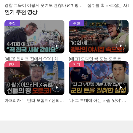
경찰 교육이 이렇게 웃겨도 괜찮나요?! 빵빵 터지는 NEW✨ ＜시골경찰리턴즈＞ l #시골경찰신속배달 l #시골경찰리턴즈 l #MBCevery1 l EP.01
인기 추천 영상
추천
추천
[예고] 덴마크 집에서 OO이 왜 나와...? 이상할 정도로 한국을 사랑하는 우리 형을 제보합니다!
[예고] 도파민 싹 도는 모로코 야시장 투어!
인기
인기
아프리카 두 번째 모험지? 신의 땅 ‘모로코’✈️ l #위대한가이드3 l #MBCevery1 l EP.9
'나 그 부대에 아는 사람 있어' 아들뻘 군인에게 접근한 남성 l #히든아이 l #MBCevery1 l EP.94