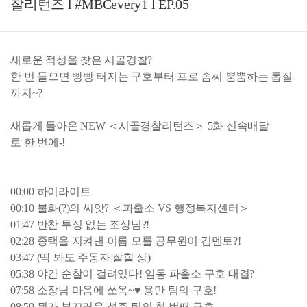
찰리턴즈 l #MBCevery1 l EP.05
새로운 적성을 찾은 시골경찰?
한 번 들으면 빵빵 터지는 구호부터 프로 솜씨 뿜뿜하는 톱질
까지~?
새롭게 돌아온 NEW ＜시골경찰리턴즈＞ 5화 신속배달
로 한 번에-!
00:00 하이라이트
00:10 불화(?)의 씨앗? ＜파출소 VS 행정복지센터＞
01:47 반찬 투정 없는 조상님?!
02:28 종택을 지켜낸 이름 모를 공무원이 김멘토?!
03:47 (딱 봐도 주동자 잘할 상)
05:38 야간 순찰이 걸려있다! 임동 파출소 구호 대결?
07:58 소장님 마음에 쏘옥~♥ 용만 팀의 구호!
08:59 뭔가 부끄러운 성주 팀의 첫 번째 구호..