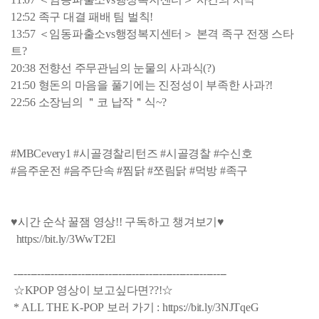
12:52 족구 대결 패배 팀 벌칙!
13:57 ＜임동파출소vs행정복지센터＞ 본격 족구 전쟁 스타
트?
20:38 전향선 주무관님의 눈물의 사과식(?)
21:50 형돈의 마음을 풀기에는 진정성이 부족한 사과?!
22:56 소장님의 ＂코 납작＂식~?
#MBCevery1 #시골경찰리턴즈 #시골경찰 #수신호
#음주운전 #음주단속 #찜닭 #쪼림닭 #먹방 #족구
♥시간 순삭 꿀잼 영상!! 구독하고 챙겨보기♥
https://bit.ly/3WwT2El
---------------------------------------------------------------
☆KPOP 영상이 보고싶다면??!☆
* ALL THE K-POP 보러 가기 : https://bit.ly/3NJTqeG