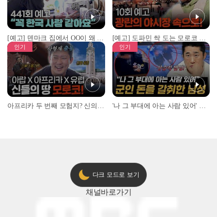
[예고] 덴마크 집에서 OO이 왜 나와...? 이상할 정도로 한국을 사랑하는 우리 형을 제보합니다!
[예고] 도파민 싹 도는 모로코 야시장 투어!
인기
인기
아프리카 두 번째 모험지? 신의 땅 ‘모로코’✈️ l #위대한가이드3 l #MBCevery1 l EP.9
'나 그 부대에 아는 사람 있어' 아들뻘 군인에게 접근한 남성 l #히든아이 l #MBCevery1 l EP.94
다크 모드로 보기
채널
바로가기