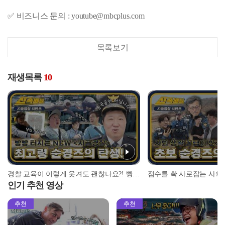
✅ 비즈니스 문의 : youtube@mbcplus.com
목록보기
재생목록
10
경찰 교육이 이렇게 웃겨도 괜찮나요?! 빵빵 터지는 NEW✨ ＜시골경찰리턴즈＞ l #시골경찰신속배달 l #시골경찰리턴즈 l #MBCevery1 l EP.01
인기 추천 영상
추천
추천