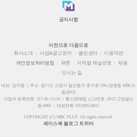
공지사항
이전으로
다음으로
회사소개
사업&광고문의
클린센터
이용약관
개인정보처리방침
큐톤
지역별 채널번호
채용
오시는 길
대표: 강지웅 | 주소: 경기도 고양시 일산동구 호수로 596 (장항동 MBC드
림센터)
사업자 등록번호: 117-81-11110 | 통신판매업 신고번호: 2015-고양일산
동-0865 | 대표전화: 031)995-0011
COPYRIGHT (C) MBC PLUS. All rights reserved.
페이스북
블로그
트위터