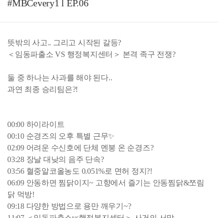
#MBCevery1 l EP.06
뜻밖의 사고.. 그리고 시작된 갈등?
＜임동파출소 VS 행정복지센터＞ 본격 족구 전쟁?
둘 중 하나는 사과를 해야 된다..
과연 최종 승리팀은?!
00:00 하이라이트
00:10 순경즈의 오후 특별 근무✨
02:09 어려운 수신호에 단체 멘붕 온 순경즈?
03:28 장날 대낮의 음주 단속?
03:56 혈중알코올농도 0.051%로 면허 정지?!
06:09 안동하면 찜닭이지~ 고향에서 즐기는 안동찜닭&쪼림
닭 먹방!
09:18 다양한 방법으로 용만 깨우기~?
11:07 ＜임동파출소vs행정복지센터＞ 사건의 서막