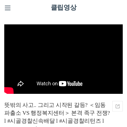
클립영상
뜻밖의 사고.. 그리고 시작된 갈등? ＜임동
파출소 VS 행정복지센터＞ 본격 족구 전쟁?
l #시골경찰신속배달 l #시골경찰리턴즈 l