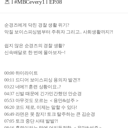
즈 l #MBCevery1 l EP.08
순경즈에게 닥친 경찰 생활 위기?
악질 보이스피싱범부터 주취자 그리고.. 사회생활까지?!
쉽지 않은 순경즈의 경찰 생활?
신속배달로 한 번에 몰아보자~!
00:00 하이라이트
00:11 드디어 보이스피싱 용의자 발견?!
03:22 네에?! 훈련 상황이요..?
04:37 신발 때문에 긴가민간했던 안순경
05:53 아무것도 모르는 ＜용만&성주＞
06:20 코드 제로, 이제는 말할 수 있다!
06:49 라면은 못 참지! 토크 탈주하는 큰 김순경
07:05 토크 중단 사태 발발?!
08:16 훈련이라는 말에 어리둥절한 ＜용만&성주＞