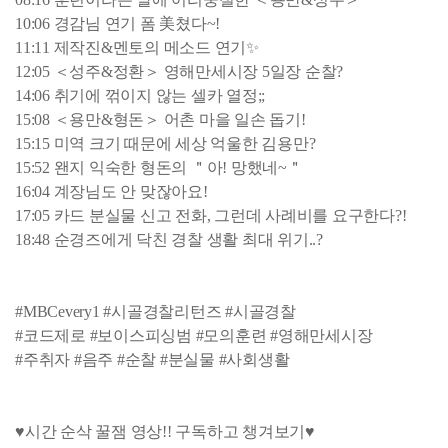
10:06 경감님 연기 폼 美쳤다~!
11:11 제작진&멘토의 메소드 연기✨
12:05 ＜성주&정환＞ 영해만세시장 5일장 순찰?
14:06 취기에 꺾이지 않는 셀카 열정;;
15:08 ＜용만&형돈＞ 어촌 마을 일손 돕기!
15:15 미역 크기 때문에 세상 억울한 김용만?
15:52 왠지 익숙한 형돈의 ＂아! 망했네~＂
16:04 계장님도 안 맞잖아요!
17:05 카드 분실물 신고 전화, 그런데 사례비를 요구한다?!
18:48 순경즈에게 닥친 경찰 생활 최대 위기..?
#MBCevery1 #시골경찰리턴즈 #시골경찰
#코드제로 #보이스피싱범 #모의훈련 #영해만세시장
#주취자 #음주 #순찰 #분실물 #사회생활
♥시간 순삭 꿀잼 영상!! 구독하고 챙겨보기♥