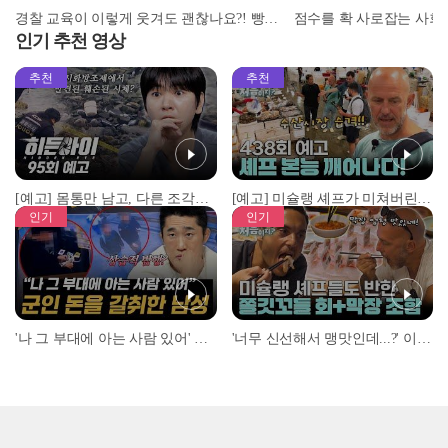
경찰 교육이 이렇게 웃겨도 괜찮나요?! 빵빵 터지는 NEW✨ ＜시골경찰리턴즈＞ l #시골경찰신속배달 l #시골경찰리턴즈 l #MBCevery1 l EP.01
인기 추천 영상
추천
추천
[예고] 몸통만 남고, 다른 조각은 어디에..? 시화호에서 드러난 충격적인 토막 살인사건!
[예고] 미슐랭 셰프가 미쳐버린 이유! 본능이 깨어난 사건은?
인기
인기
'나 그 부대에 아는 사람 있어' 아들뻘 군인에게 접근한 남성 l #히든아이 l #MBCevery1 l EP.94
'너무 신선해서 맹맛인데...?' 이탈리아 셰프들이 회 먹다 막장에 빠진 이유 l #어서와한국은처음이지 l #MBCevery1 l EP.437