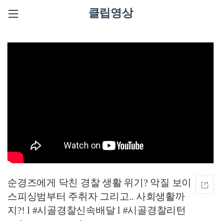
클립영상
순경즈에게 닥친 경찰 생활 위기? 악질 보이
스피싱범부터 주취자 그리고.. 사회생활까
지?! l #시골경찰신속배달 l #시골경찰리턴