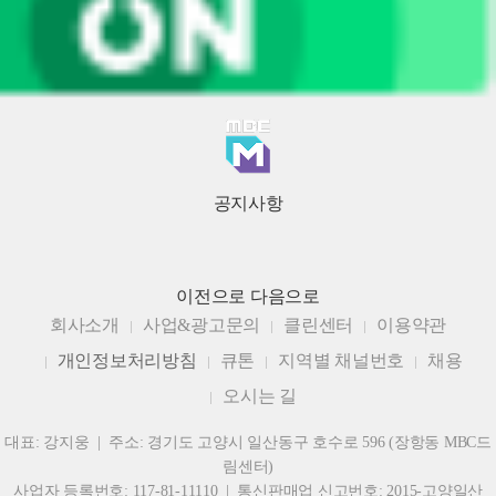
공지사항
이전으로
다음으로
회사소개
사업&광고문의
클린센터
이용약관
개인정보처리방침
큐톤
지역별 채널번호
채용
오시는 길
대표: 강지웅 | 주소: 경기도 고양시 일산동구 호수로 596 (장항동 MBC드
림센터)
사업자 등록번호: 117-81-11110 | 통신판매업 신고번호: 2015-고양일산