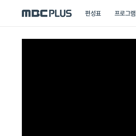
편성표
프로그램
편성표
프로그램
클립
MBC 에브리원
방영프로그램
전체
MBC 스포츠+
종영프로그램
MBC 드라마넷
MBC 온
MBC 엠
MBC 디지털
에브리원
ALL THE K-POP