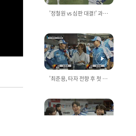
'정철원 vs 심판 대결!' 과연
승자는 누구? I 2023 희망
더하기 자선야구대회
'최준용, 타자 전향 후 첫 타
석' 이도류 장재영-최준용
인터뷰 (feat. 최준용 노래)
I 2023 희망더하기 자선야
구대회