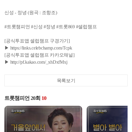
신성 - 정녕 (원곡 : 조항조)
#트롯챔피언 #신성 #정녕 #트롯869 #셀럽챔프
[공식투표앱 셀럽챔프 구경가기]
▶ https://links.celebchamp.com/Tcpk
[공식투표앱 셀럽챔프 카카오채널]
▶ http://pf.kakao.com/_xhDxfMxj
목록보기
트롯챔피언 20회
10