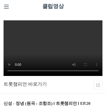
클립영상
트롯챔피언
신성 - 정녕 (원곡 : 조항조) l 트롯챔피언 l EP.20