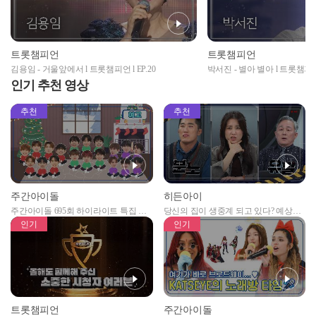
트롯챔피언
트롯챔피언
김용임 - 거울앞에서 l 트롯챔피언 l EP.20
박서진 - 별아 별아 l 트롯챔피언 l
인기 추천 영상
추천
추천
주간아이돌
히든아이
주간아이돌 695회 하이라이트 특집 남
당신의 집이 생중계 되고 있다? 예상치
자아이돌편 예고
못한 곳에서 일어나는 불법촬영 범죄!
인기
인기
트롯챔피언
주간아이돌