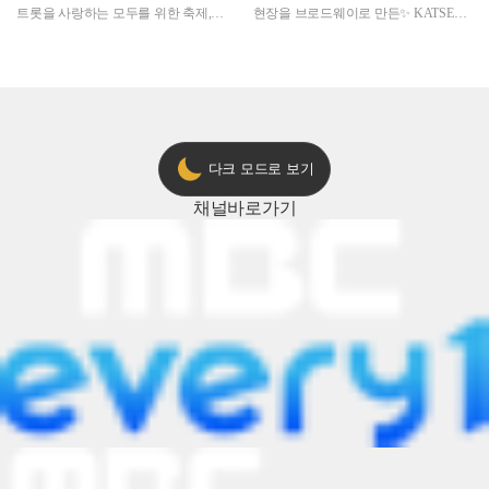
트롯을 사랑하는 모두를 위한 축제,
현장을 브로드웨이로 만든✨ KATSEYE
2024 트롯챔피언 어워즈 l <트롯챔피언
의 노래방 타임🎤
> 55회 l 12월 19일 (목) 저녁 8시 MBC
ON 방송 [예고]
다크 모드로 보기
채널
바로가기