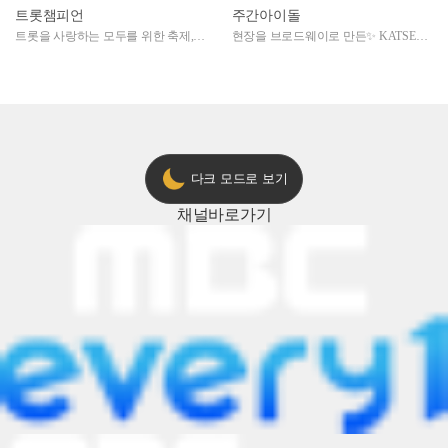
트롯챔피언
주간아이돌
트롯을 사랑하는 모두를 위한 축제,
현장을 브로드웨이로 만든✨ KATSEYE
2024 트롯챔피언 어워즈 l <트롯챔피언
의 노래방 타임🎤
> 55회 l 12월 19일 (목) 저녁 8시 MBC
ON 방송 [예고]
다크 모드로 보기
채널
바로가기