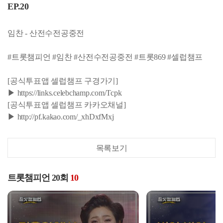
EP.20
임찬 - 산전수전공중전
#트롯챔피언 #임찬 #산전수전공중전 #트롯869 #셀럽챔프
[공식투표앱 셀럽챔프 구경가기]
▶ https://links.celebchamp.com/Tcpk
[공식투표앱 셀럽챔프 카카오채널]
▶ http://pf.kakao.com/_xhDxfMxj
목록보기
트롯챔피언 20회
10