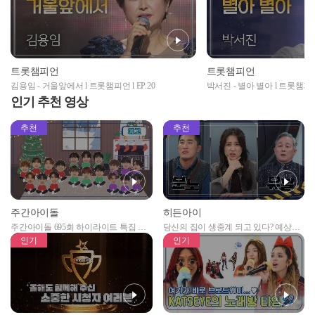
트롯챔피언
트롯챔피언
김용임 - 거울앞에서 l 트롯챔피언 l EP.20
박서진 - 별아 별아 l 트롯챔피언 l
인기 추천 영상
추천
추천
주간아이돌
히든아이
주간아이돌 695회 하이라이트 특집 남
당신의 집이 생중계 되고 있다? 예상치
자아이돌편 예고
못한 곳에서 일어나는 불법촬영 범죄!
인기
인기