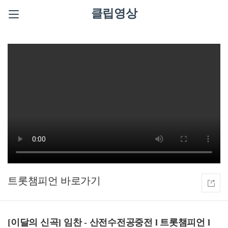
클립영상
트롯챔피언
[이달의 신곡] 임찬 - 산전수전공중전 l 트롯챔피언 l