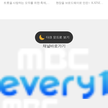
트롯을 사랑하는 모두를 위한 축제,
현장을 브로드웨이로 만든✨ KATSEYE
2024 트롯챔피언 어워즈 l <트롯챔피언
의 노래방 타임🎤
> 55회 l 12월 19일 (목) 저녁 8시 MBC
ON 방송 [예고]
다크 모드로 보기
채널
바로가기