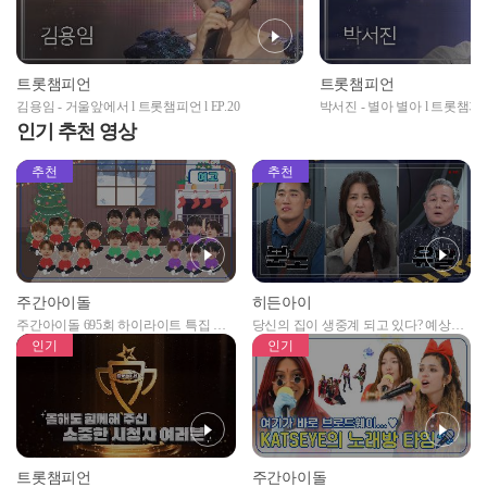
트롯챔피언
트롯챔피언
김용임 - 거울앞에서 l 트롯챔피언 l EP.20
박서진 - 별아 별아 l 트롯챔피언 l
인기 추천 영상
추천
추천
주간아이돌
히든아이
주간아이돌 695회 하이라이트 특집 남
당신의 집이 생중계 되고 있다? 예상치
자아이돌편 예고
못한 곳에서 일어나는 불법촬영 범죄!
인기
인기
트롯챔피언
주간아이돌