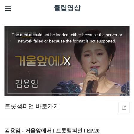
클립영상
This
is
a
The media could not be loaded, either because the server or
modal
window.
network failed or because the format is not supported.
트롯챔피언
김용임 - 거울앞에서 l 트롯챔피언 l EP.20