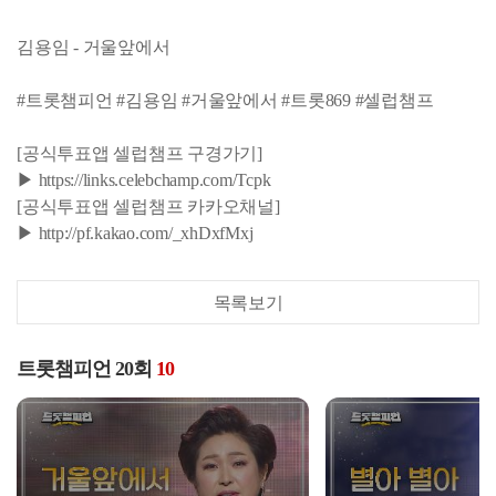
김용임 - 거울앞에서
#트롯챔피언 #김용임 #거울앞에서 #트롯869 #셀럽챔프
[공식투표앱 셀럽챔프 구경가기]
▶ https://links.celebchamp.com/Tcpk
[공식투표앱 셀럽챔프 카카오채널]
▶ http://pf.kakao.com/_xhDxfMxj
목록보기
트롯챔피언 20회
10