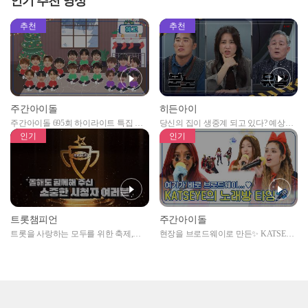
인기 추천 영상
EP.484
추천
추천
주간아이돌
히든아이
주간아이돌 695회 하이라이트 특집 남
당신의 집이 생중계 되고 있다? 예상치
자아이돌편 예고
못한 곳에서 일어나는 불법촬영 범죄!
인기
인기
트롯챔피언
주간아이돌
트롯을 사랑하는 모두를 위한 축제,
현장을 브로드웨이로 만든✨ KATSEYE
2024 트롯챔피언 어워즈 l <트롯챔피언
의 노래방 타임🎤
> 55회 l 12월 19일 (목) 저녁 8시 MBC
ON 방송 [예고]