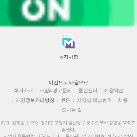
공지사항
이전으로
다음으로
회사소개
사업&광고문의
클린센터
이용약관
개인정보처리방침
큐톤
지역별 채널번호
채용
오시는 길
대표: 강지웅 | 주소: 경기도 고양시 일산동구 호수로 596 (장항동 MBC드
림센터)
사업자 등록번호: 117-81-11110 | 통신판매업 신고번호: 2015-고양일산