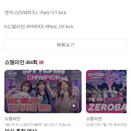
엔믹스(NMIXX) - Party O’Clock
#쇼챔피언 #NMIXX #Party_OClock
목록보기
쇼챔피언 484회
10
쇼챔피언
쇼챔피언
7월 3주차 쇼챔피언 🍩MC 달나츠🌙 모음.zip
[쇼챔 1위] 7월 3주 챔피언송
앵
(woo!ah! 나나, Billlie 문수아&츠키) | Show Champion |
Champion l EP.484