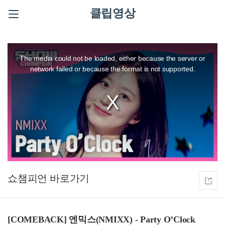
클립영상
This
is
a
The media could not be loaded, either because the server or
modal
window.
network failed or because the format is not supported.
쇼챔피언
[COMEBACK] 엔믹스(NMIXX) - Party O’Clock