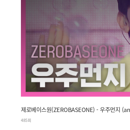
아이돌챔프
셀럽챔프
제로베이스원(ZEROBASEONE) - 우주먼지 (and
485회