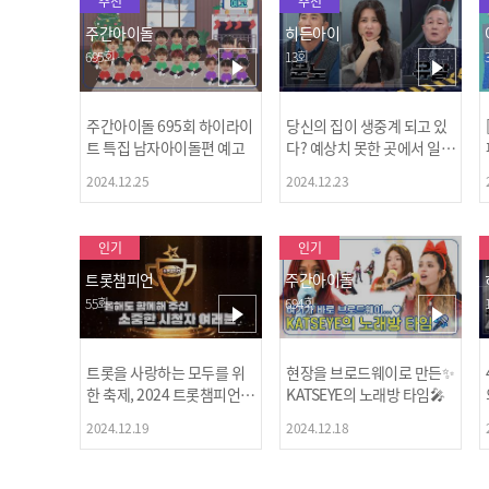
추천
추천
주간아이돌
히든아이
695회
13회
주간아이돌 695회 하이라이
당신의 집이 생중계 되고 있
트 특집 남자아이돌편 예고
다? 예상치 못한 곳에서 일어
나는 불법촬영 범죄!
2024.12.25
2024.12.23
인기
인기
트롯챔피언
주간아이돌
55회
694회
트롯을 사랑하는 모두를 위
현장을 브로드웨이로 만든✨
한 축제, 2024 트롯챔피언
KATSEYE의 노래방 타임🎤
어워즈 l <트롯챔피언> 55회
2024.12.19
2024.12.18
l 12월 19일 (목) 저녁 8시 M
BC ON 방송 [예고]