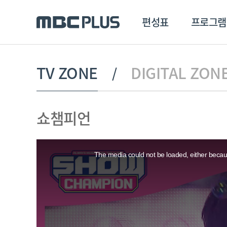
편성표
프로그램
편성표
프로그램
클립
TV ZONE
DIGITAL ZON
MBC 에브리원
방영프로그램
전체
쇼챔피언
MBC 스포츠+
종영프로그램
MBC 드라마넷
This
MBC 온
is
a
The media could not be loaded, either becaus
modal
MBC 엠
window.
MBC 디지털
에브리원
ALL THE K-POP