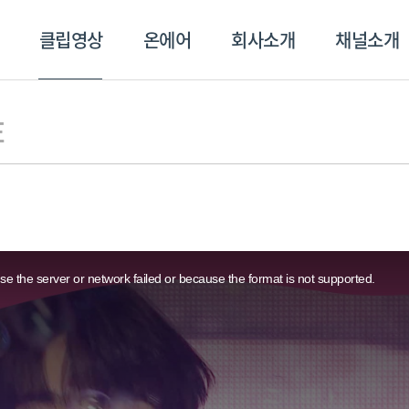
클립영상
온에어
회사소개
채널소개
영상
온에어
회사소개
채널
E
e the server or network failed or because the format is not supported.
스포츠플러스
트롯869