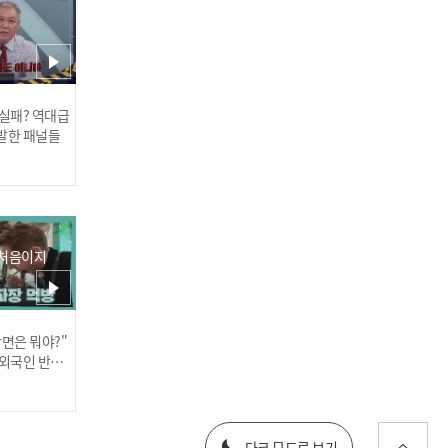
과연 누구?
 실패? 역대급
제로베이스원(ZEROBASE
발한 패널들
ONE) - 우주먼지 (and I)
 처음이지
장면은 뭐야?"
[COMEBACK] 미래소년(MI
러스] 외부감사인 선임 공고
 외국인 반응
RAE) - JUMP!
025년 재무제표
다크 모드로 보기