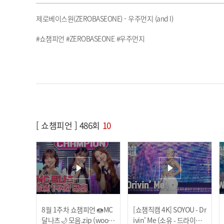
제로베이스원(ZEROBASEONE) - 우주먼지 (and I)
#쇼챔피언 #ZEROBASEONE #우주먼지
[ 쇼챔피언 ] 486회
10
8월 1주차 쇼챔피언 🍩MC
[쇼챔직캠 4K] SOYOU - Dr
달나츠🌙 모음.zip (woo!a
ivin' Me (소유 - 드라이빙