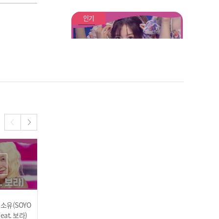
OLO) (키스오브라이프 - 카
운트다운 (벨 솔로)) | Show
인기
Champion | EP.485
엔믹스(NMIXX) - Party O’C
lock
추천
[쇼챔 에세이] 후이(HUI(PE
NTAGON)) - You Are
 소유(SOYO
소유(SOYOU) - Drivin’ Me
[COMEBACK] 오마이걸(O
Feat. 보라)
H MY GIRL) - 여름이 들려