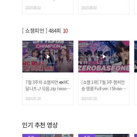
h! 나나, Billlie 문수아&츠
미) | Show Champion | E
2023.08.02
2023.08.02
키) | Show Champion | E
P.486
P.486
[ 쇼챔피언 ] 484회
10
7월 3주차 쇼챔피언 🍩MC
[쇼챔 1위] 7월 3주 챔피언
달나츠🌙 모음.zip (woo!a
송
앵콜 Full ver. l Show C
h! 나나, Billlie 문수아&츠
hampion l EP.484
2023.07.19
2023.07.19
키) | Show Champion | E
P.484
인기 추천 영상