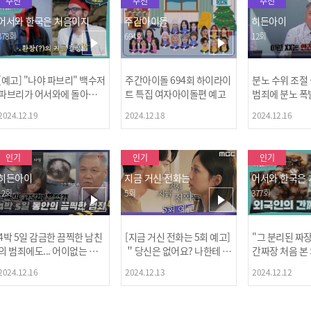
추천
추천
추천
어서와 한국은 처음이지
주간아이돌
히든아이
378회
694회
12회
[예고] "나야 파브리" 백수저
주간아이돌 694회 하이라이
분노 수위 조절
파브리가 어서와에 돌아왔
트 특집 여자아이돌편 예고
범죄에 분노 폭
다! 파브리&레오의 환장(?)
2024.12.19
2024.12.18
2024.12.16
케미 식재료투어!
인기
인기
인기
히든아이
지금 거신 전화는
어서와 한국은
12회
5회
377회
4박 5일 감금한 끔찍한 남친
[지금 거신 전화는 5회 예고]
"그 분리된 짜
[MBC플
의 범죄에도... 어이없는 처
＂당신은 없어요? 나한테 감
간짜장 처음 본
벌에 걱정과 분노를 느낀 출
추고 있는 거＂
ㅋㅋㅋㅋ
2024.12.16
2024.12.13
2024.12.12
연자들🔥🔥🔥
[공지] 2