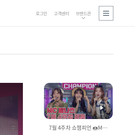
로그인
고객센터
브랜드관
소개
7월 4주차 쇼챔피언 🍩MC