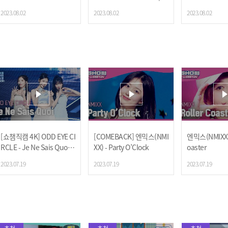
원더랜드) | Show Champ
how Champion | EP.486
2023.08.02
2023.08.02
2023.08.02
ion | EP.486
[쇼챔직캠 4K] ODD EYE CI
[COMEBACK] 엔믹스(NMI
엔믹스(NMIXX) -
RCLE - Je Ne Sais Quoi
XX) - Party O’Clock
oaster
(오드아이써클 - 주 느 세
2023.07.19
2023.07.19
2023.07.19
콰) | Show Champion | E
P.484