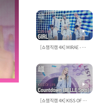
달나츠🌙 모음.zip (woo!a
h! 나나, Billlie 문수아&츠
키) | Show Champion | E
P.485
[쇼챔직캠 4K] MIRAE - GIR
L (미래소년 - 걸) | Show C
hampion | EP.485
[쇼챔직캠 4K] KISS OF LIF
E - Countdown (BELLE S