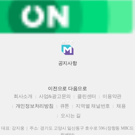
공지사항
이전으로
다음으로
회사소개
사업&광고문의
클린센터
이용약관
개인정보처리방침
큐톤
지역별 채널번호
채용
오시는 길
대표: 강지웅 | 주소: 경기도 고양시 일산동구 호수로 596 (장항동 MBC드
림센터)