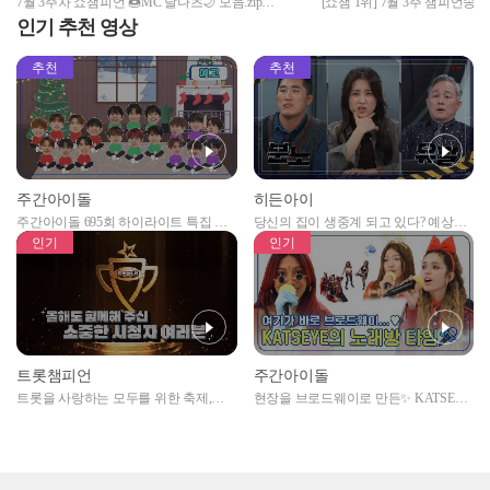
7월 3주차 쇼챔피언 🍩MC 달나츠🌙 모음.zip
[쇼챔 1위] 7월 3주 챔피언송
앵
(woo!ah! 나나, Billlie 문수아&츠키) | Show Champion |
Champion l EP.484
인기 추천 영상
EP.484
추천
추천
주간아이돌
히든아이
주간아이돌 695회 하이라이트 특집 남
당신의 집이 생중계 되고 있다? 예상치
자아이돌편 예고
못한 곳에서 일어나는 불법촬영 범죄!
인기
인기
트롯챔피언
주간아이돌
트롯을 사랑하는 모두를 위한 축제,
현장을 브로드웨이로 만든✨ KATSEYE
2024 트롯챔피언 어워즈 l <트롯챔피언
의 노래방 타임🎤
> 55회 l 12월 19일 (목) 저녁 8시 MBC
ON 방송 [예고]