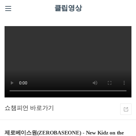
클립영상
쇼챔피언
제로베이스원(ZEROBASEONE) - New Kidz on the