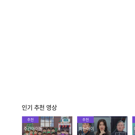
7월 3주차 쇼챔피언 🍩MC
[쇼챔 1위] 7월 3주 챔피언
달나츠🌙 모음.zip (woo!a
송
앵콜 Full ver. l Show C
h! 나나, Billlie 문수아&츠
hampion l EP.484
2023.07.19
2023.07.19
키) | Show Champion | E
P.484
[HOT DEBUT] 제로베이스
제로베이스원(ZEROBASE
원(ZEROBASEONE) - In B
ONE) - New Kidz on the
loom
Block
2023.07.19
2023.07.19
인기 추천 영상
추천
추천
주간아이돌
히든아이
695회
13회