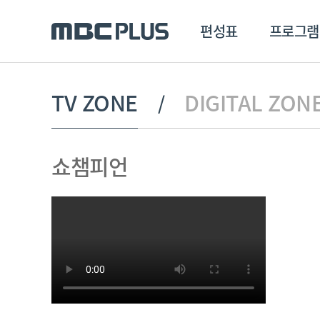
편성표
프로그램
편성표
프로그램
클립
TV ZONE
DIGITAL ZON
MBC 에브리원
방영프로그램
전체
쇼챔피언
MBC 스포츠+
종영프로그램
MBC 드라마넷
MBC 온
MBC 엠
MBC 디지털
에브리원
ALL THE K-POP