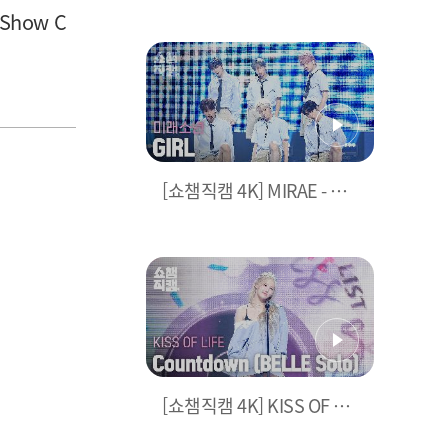
달나츠🌙 모음.zip (woo!a
 Show C
h! 나나, Billlie 문수아&츠
키) | Show Champion | E
P.485
[쇼챔직캠 4K] MIRAE - GIR
L (미래소년 - 걸) | Show C
hampion | EP.485
[쇼챔직캠 4K] KISS OF LIF
E - Countdown (BELLE S