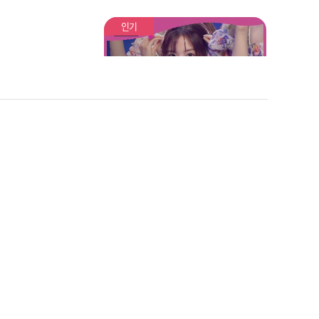
OLO) (키스오브라이프 - 카
운트다운 (벨 솔로)) | Show
인기
Champion | EP.485
엔믹스(NMIXX) - Party O’C
lock
추천
[쇼챔 에세이] 후이(HUI(PE
 소유(SOYO
NTAGON)) - You Are
Feat. 보라)