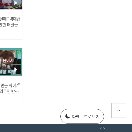
 실패? 역대급
발한 패널들
미래소년(MIRAE) - GIRL
 처음이지
장면은 뭐야?"
러스] 외부감사인 선임 공고
 외국인 반응
025년 재무제표
다크 모드로 보기