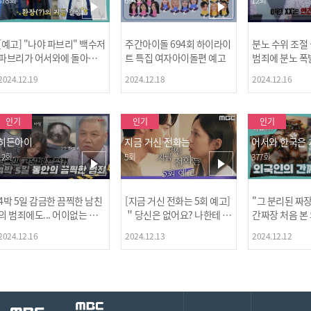
[예고] "나야 파브리" 백수저
주간아이돌 694회 하이라이
분노 수위 조절
파브리가 어서와에 돌아왔
트 특집 여자아이돌편 예고
범죄에 분노 폭
다! 파브리&레오의 환장(?)
2024.12.19
2024.12.18
2024.12.16
케미 식재료투어!
인기
인기
인기
히든아이
지금 거신 전화는
어서와 한국은
12회
5회
377회
4박 5일 감금한 끔찍한 남친
[지금 거신 전화는 5회 예고]
"그 분리된 짜
[MBC플
의 범죄에도... 어이없는 처
＂당신은 없어요? 나한테 감
간짜장 처음 본
벌에 걱정과 분노를 느낀 출
추고 있는 거＂
ㅋㅋㅋㅋ
2024.12.16
2024.12.13
2024.12.12
연자들🔥🔥🔥
[공지] 2