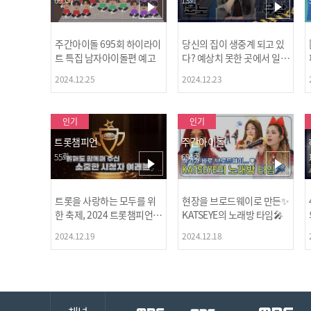
주간아이돌 695회 하이라이
당신의 집이 생중계 되고 있
트 특집 남자아이돌편 예고
다? 예상치 못한 곳에서 일어
나는 불법촬영 범죄!
2024.12.25
2024.12.23
인기
인기
트롯챔피언
주간아이돌
55회
694회
트롯을 사랑하는 모두를 위
현장을 브로드웨이로 만든✨
한 축제, 2024 트롯챔피언
KATSEYE의 노래방 타임🎤
어워즈 l <트롯챔피언> 55회
2024.12.19
2024.12.18
l 12월 19일 (목) 저녁 8시 M
BC ON 방송 [예고]