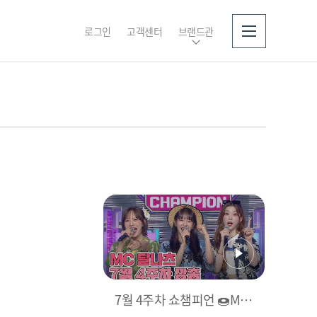
로그인
고객센터
브랜드관
소개
7월 4주차 쇼챔피언 🍩MC