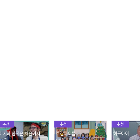
[쇼챔직캠 4K] ODD EYE C
[COMEBACK] 엔믹스(NM
엔믹스(NMIXX) -
IRCLE - Je Ne Sais Quoi
IXX) - Party O’Clock
oaster
(오드아이써클 - 주 느 세
2023.07.19
2023.07.19
2023.07.19
콰) | Show Champion | E
P.484
수안(SWAN) - Twenty (Pr
[COMEBACK] 오드아이써
오드아이써클(OD
od. 정키)
클(ODD EYE CIRCLE) - Air
RCLE) - Je Ne
Force One
2023.07.19
2023.07.19
2023.07.19
추천
추천
추천
어서와 한국은 처음이지
주간아이돌
히든아이
378회
694회
12회