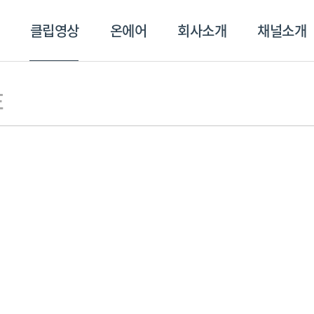
클립영상
온에어
회사소개
채널소개
영상
온에어
회사소개
채널
E
스포츠플러스
트롯869