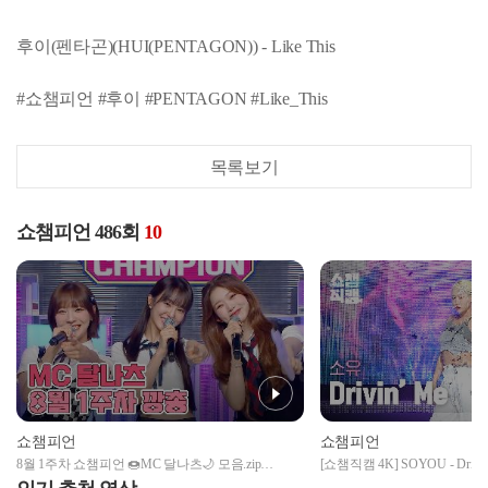
후이(펜타곤)(HUI(PENTAGON)) - Like This
#쇼챔피언 #후이 #PENTAGON #Like_This
목록보기
쇼챔피언 486회
10
쇼챔피언
쇼챔피언
8월 1주차 쇼챔피언 🍩MC 달나츠🌙 모음.zip
[쇼챔직캠 4K] SOYOU - Drivi
(woo!ah! 나나, Billlie 문수아&츠키) | Show Champion |
미) | Show Champion | EP.486