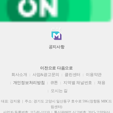
공지사항
이전으로
다음으로
회사소개
사업&광고문의
클린센터
이용약관
개인정보처리방침
큐톤
지역별 채널번호
채용
오시는 길
대표: 강지웅 | 주소: 경기도 고양시 일산동구 호수로 596 (장항동 MBC드
림센터)
사업자 등록번호: 117-81-11110 | 통신판매업 신고번호: 2015-고양일산