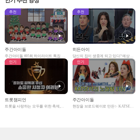
인기 추천 영상
EP.486
추천
추천
주간아이돌
히든아이
주간아이돌 695회 하이라이트 특집 남
당신의 집이 생중계 되고 있다? 예상치
자아이돌편 예고
못한 곳에서 일어나는 불법촬영 범죄!
인기
인기
트롯챔피언
주간아이돌
트롯을 사랑하는 모두를 위한 축제,
현장을 브로드웨이로 만든✨ KATSEYE
2024 트롯챔피언 어워즈 l <트롯챔피언
의 노래방 타임🎤
> 55회 l 12월 19일 (목) 저녁 8시 MBC
ON 방송 [예고]