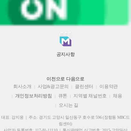
공지사항
이전으로
다음으로
회사소개
사업&광고문의
클린센터
이용약관
개인정보처리방침
큐톤
지역별 채널번호
채용
오시는 길
대표: 강지웅 | 주소: 경기도 고양시 일산동구 호수로 596 (장항동 MBC드
림센터)
사업자 등록번호: 117-81-11110 | 통신판매업 신고번호: 2015-고양일산