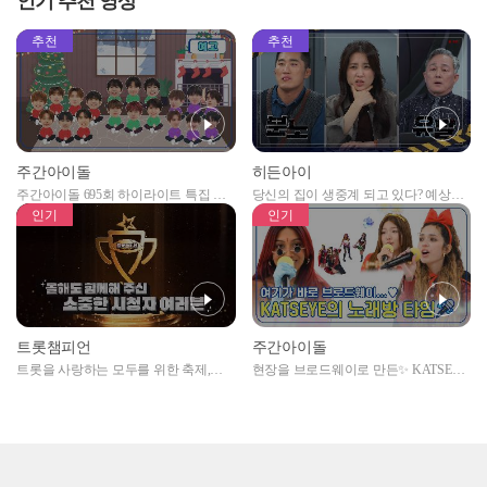
인기 추천 영상
EP.487
추천
추천
주간아이돌
히든아이
주간아이돌 695회 하이라이트 특집 남
당신의 집이 생중계 되고 있다? 예상치
자아이돌편 예고
못한 곳에서 일어나는 불법촬영 범죄!
인기
인기
트롯챔피언
주간아이돌
트롯을 사랑하는 모두를 위한 축제,
현장을 브로드웨이로 만든✨ KATSEYE
2024 트롯챔피언 어워즈 l <트롯챔피언
의 노래방 타임🎤
> 55회 l 12월 19일 (목) 저녁 8시 MBC
ON 방송 [예고]