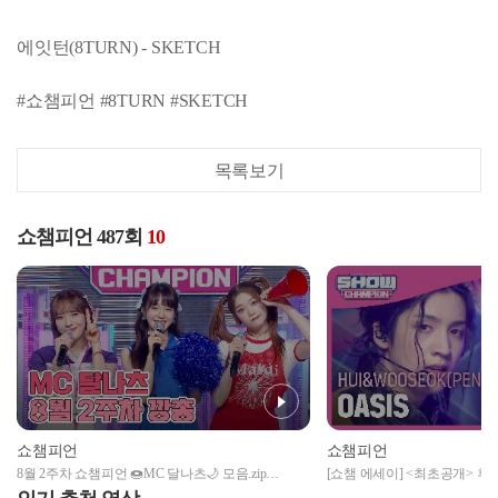
에잇턴(8TURN) - SKETCH
#쇼챔피언 #8TURN #SKETCH
목록보기
쇼챔피언 487회
10
쇼챔피언
쇼챔피언
8월 2주차 쇼챔피언 🍩MC 달나츠🌙 모음.zip
[쇼챔 에세이] <최초공개> 후이
(woo!ah! 나나, Billlie 문수아&츠키) | Show Champion |
(HUI&WOOSEOK(PENTAGON)