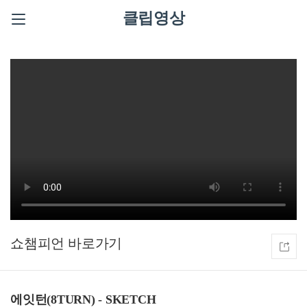
클립영상
쇼챔피언
에잇턴(8TURN) - SKETCH