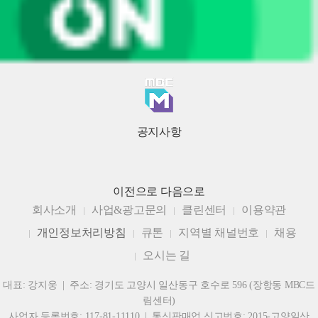
공지사항
이전으로
다음으로
회사소개
사업&광고문의
클린센터
이용약관
개인정보처리방침
큐톤
지역별 채널번호
채용
오시는 길
대표: 강지웅 | 주소: 경기도 고양시 일산동구 호수로 596 (장항동 MBC드
림센터)
사업자 등록번호: 117-81-11110 | 통신판매업 신고번호: 2015-고양일산