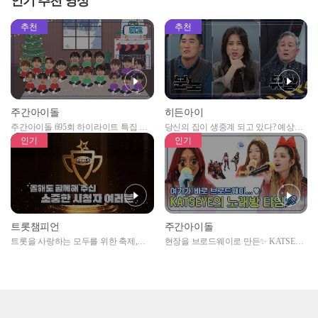
인기 추천 영상
EP.487
추천
추천
주간아이돌
히든아이
주간아이돌 695회 하이라이트 특집 남
당신의 집이 생중계 되고 있다? 예상치
자아이돌편 예고
못한 곳에서 일어나는 불법촬영 범죄!
인기
인기
트롯챔피언
주간아이돌
트롯을 사랑하는 모두를 위한 축제,
현장을 브로드웨이로 만든✨ KATSEYE
2024 트롯챔피언 어워즈 l <트롯챔피언
의 노래방 타임🎤
> 55회 l 12월 19일 (목) 저녁 8시 MBC
ON 방송 [예고]