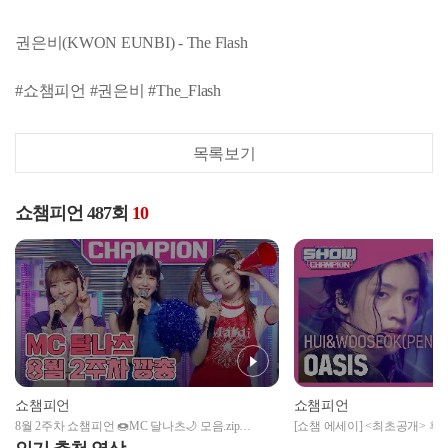
권은비(KWON EUNBI) - The Flash
#쇼챔피언 #권은비 #The_Flash
목록보기
쇼챔피언 487회
10
쇼챔피언
쇼챔피언
8월 2주차 쇼챔피언 🍩MC 달나츠🌙 모음.zip
[쇼챔 에세이] <최초공개> 후이
(woo!ah! 나나, Billlie 문수아&츠키) | Show Champion |
(HUI&WOOSEOK(PENTAGON)