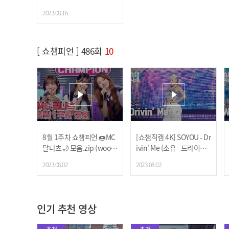
주실 거죠?
2023.08.16
[ 쇼챔피언 ] 486회
10
8월 1주차 쇼챔피언 🍩MC
[쇼챔직캠 4K] SOYOU - Dr
달나츠🌙 모음.zip (woo!a
ivin' Me (소유 - 드라이빙
h! 나나, Billlie 문수아&츠
미) | Show Champion | E
2023.08.02
2023.08.02
키) | Show Champion | E
P.486
P.486
인기 추천 영상