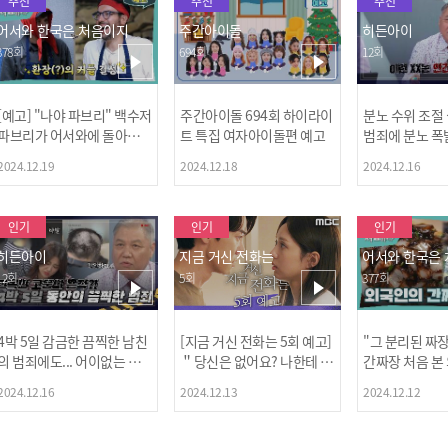
추천
추천
추천
어서와 한국은 처음이지
주간아이돌
히든아이
378회
694회
12회
[예고] "나야 파브리" 백수저
주간아이돌 694회 하이라이
분노 수위 조절
파브리가 어서와에 돌아왔
트 특집 여자아이돌편 예고
범죄에 분노 폭
다! 파브리&레오의 환장(?)
2024.12.19
2024.12.18
2024.12.16
케미 식재료투어!
인기
인기
인기
히든아이
지금 거신 전화는
어서와 한국은
12회
5회
377회
4박 5일 감금한 끔찍한 남친
[지금 거신 전화는 5회 예고]
"그 분리된 짜
[MBC플
의 범죄에도... 어이없는 처
＂당신은 없어요? 나한테 감
간짜장 처음 본
벌에 걱정과 분노를 느낀 출
추고 있는 거＂
ㅋㅋㅋㅋ
2024.12.16
2024.12.13
2024.12.12
연자들🔥🔥🔥
[공지] 2