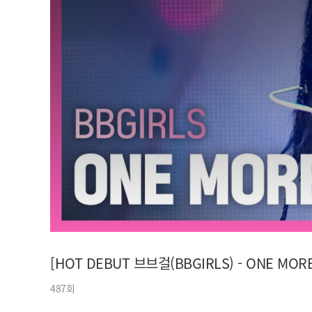
아이돌챔프
셀럽챔프
[HOT DEBUT 브브걸(BBGIRLS) - ONE MORE
487회