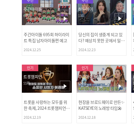
추천
추천
주간아이돌
히든아이
695회
13회
주간아이돌 695회 하이라이
당신의 집이 생중계 되고 있
트 특집 남자아이돌편 예고
다? 예상치 못한 곳에서 일어
나는 불법촬영 범죄!
2024.12.25
2024.12.23
인기
인기
트롯챔피언
주간아이돌
55회
694회
트롯을 사랑하는 모두를 위
현장을 브로드웨이로 만든✨
한 축제, 2024 트롯챔피언
KATSEYE의 노래방 타임🎤
어워즈 l <트롯챔피언> 55회
2024.12.19
2024.12.18
l 12월 19일 (목) 저녁 8시 M
BC ON 방송 [예고]