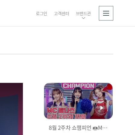
로그인
고객센터
브랜드관
소개
8월 2주차 쇼챔피언 🍩MC