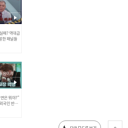
 실패? 역대급
[COMEBACK] 싸이커스(xi
발한 패널들
kers) - DO or DIE
 처음이지
장면은 뭐야?"
싸이커스(xikers) - Koong
러스] 외부감사인 선임 공고
 외국인 반응
025년 재무제표
다크 모드로 보기