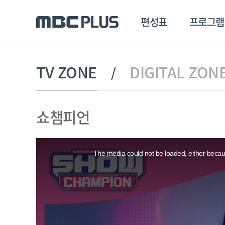
편성표
프로그램
편성표
프로그램
클립
TV ZONE
DIGITAL ZON
MBC 에브리원
방영프로그램
전체
쇼챔피언
MBC 스포츠+
종영프로그램
MBC 드라마넷
This
MBC 온
is
a
The media could not be loaded, either becaus
modal
MBC 엠
window.
MBC 디지털
에브리원
ALL THE K-POP