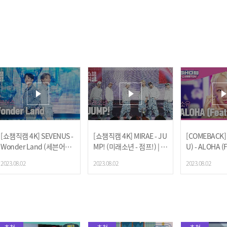
[쇼챔직캠 4K] SEVENUS -
[쇼챔직캠 4K] MIRAE - JU
[COMEBACK]
Wonder Land (세븐어스 -
MP! (미래소년 - 점프!) | S
U) - ALOHA (
원더랜드) | Show Champ
how Champion | EP.486
2023.08.02
2023.08.02
2023.08.02
ion | EP.486