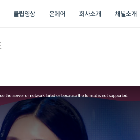
클립영상
온에어
회사소개
채널소개
영상
온에어
회사소개
채널
E
e the server or network failed or because the format is not supported.
스포츠플러스
트롯869