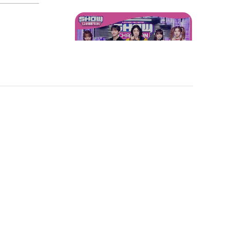
[MC석 코너] 후이가 뽑은
쇼챔 에세이의 명장면은?
[HOT DEBUT 브브걸(BBG
IRLS) - ONE MORE TIME