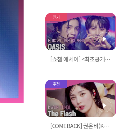
달나츠🌙 모음.zip (woo!a
h! 나나, Billlie 문수아&츠
키) | Show Champion | E
인기
P.487
[쇼챔 에세이] <최초공개>
후이 & 우석(HUI&WOOSE
OK(PENTAGON)) - OASIS
추천
[COMEBACK] 권은비(KW
ON EUNBI) - The Flash